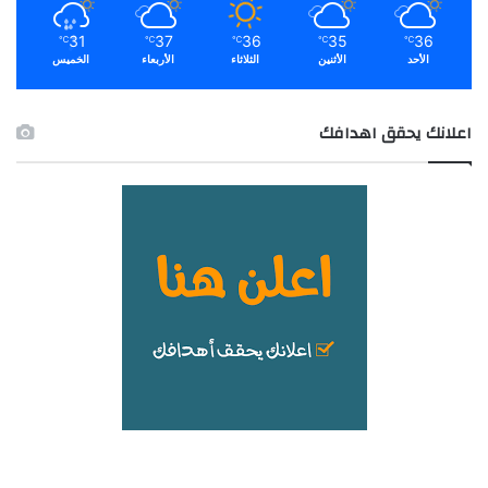
31
37
36
35
36
℃
℃
℃
℃
℃
الأحد
الأثنين
الثلاثاء
الأربعاء
الخميس
اعلانك يحقق اهدافك