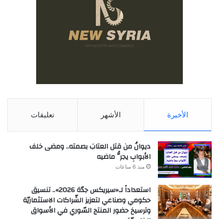
الأخيرة
الأشهر
تعليقات
ديوانُ من قتل العتابَ بصمته.. ومضى خلف
الأبوابِ يجرُّ ماضيه
منذ 6 ساعات
استعداداً لـ«سيريكس جدّة 2026».. تنسيق
حكومي وصناعي لتعزيز الشّراكات الاستثماريّة
وترسيخ حضور المنتج السّوري في الأسواق