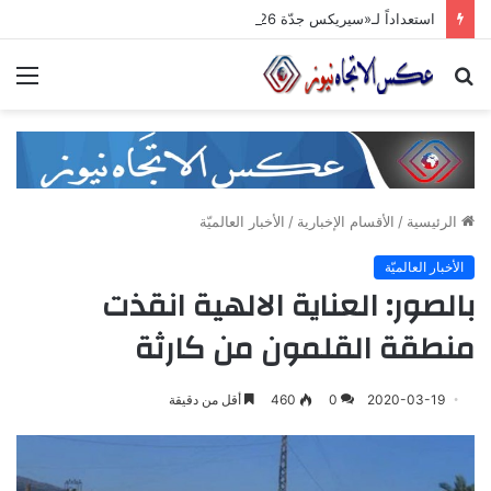
استعداداً لـ«سيريكس جدّة 2026».. تنسيق حكومي وصناعي لتعزيز الشّراكات الاستثماريّة وترسيخ حضور المنتج السّوري في الأسواق الخليجيّة
بحث
الق
عن
الرئيسية
/
الأقسام الإخبارية
/
الأخبار العالميّة
الأخبار العالميّة
بالصور: العناية الالهية انقذت
منطقة القلمون من كارثة
2020-03-19
0
460
أقل من دقيقة