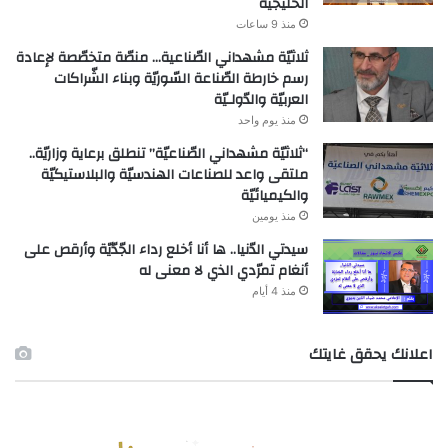
الخليجيّة
منذ 9 ساعات
ثلاثيّة مشهداني الصّناعية… منصّة متخصّصة لإعادة
رسم خارطة الصّناعة السّوريّة وبناء الشّراكات
العربيّة والدّولـيّة
منذ يوم واحد
“ثلاثيّة مشهداني الصّناعيّة” تنطلق برعاية وزاريّة..
ملتقى واعد للصناعات الهندسيّة والبلاستيكيّة
والكيميائيّة
منذ يومين
سيدتي الدّنيا.. ها أنا أخلع رداء الجّدّيّة وأرقص على
أنغام تمرّدي الذي لا معنى له
منذ 4 أيام
اعلانك يحقق غايتك