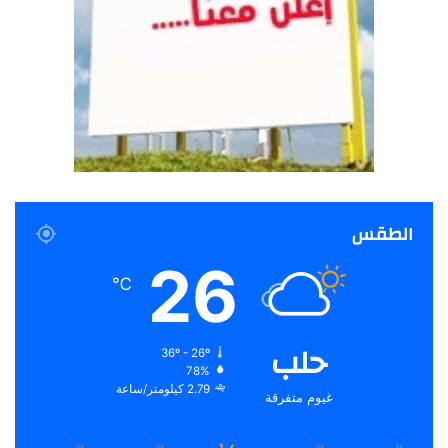
الطقس
26
℃
حلب
36º - 26º
78%
2.79 كيلومتر/ساعة
غيوم متفرقة