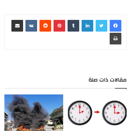
لينكدإن
‏Tumblr
بينتيريست
‏Reddit
‏VKontakte
مشاركة عبر البريد
طباعة
مقالات ذات صلة