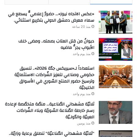
«عكس الاتجاه نيوز»… حضورٌ إعلاميٌّ يسطع في
سماء معرض دمشق الدولي بتكريمٍ استثنائي.
منذ 20 ساعة
ديوانُ من قتل العتابَ بصمته.. ومضى خلف
الأبوابِ يجرُّ ماضيه
منذ يوم واحد
استعداداً لـ«سيريكس جدّة 2026».. تنسيق
حكومي وصناعي لتعزيز الشّراكات الاستثماريّة
وترسيخ حضور المنتج السّوري في الأسواق
الخليجيّة
منذ يوم واحد
ثلاثيّة مشهداني الصّناعية… منصّة متخصّصة لإعادة
رسم خارطة الصّناعة السّوريّة وبناء الشّراكات
العربيّة والدّولـيّة
منذ يومين
“ثلاثيّة مشهداني الصّناعيّة” تنطلق برعاية وزاريّة..