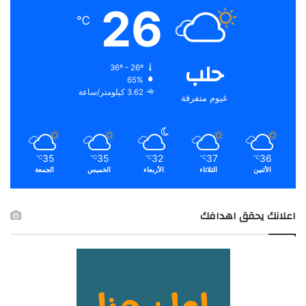
26
℃
حلب
36º - 26º
65%
3.62 كيلومتر/ساعة
غيوم متفرقة
35
35
32
37
36
℃
℃
℃
℃
℃
الأثنين
الثلاثاء
الأربعاء
الخميس
الجمعة
اعلانك يحقق اهدافك