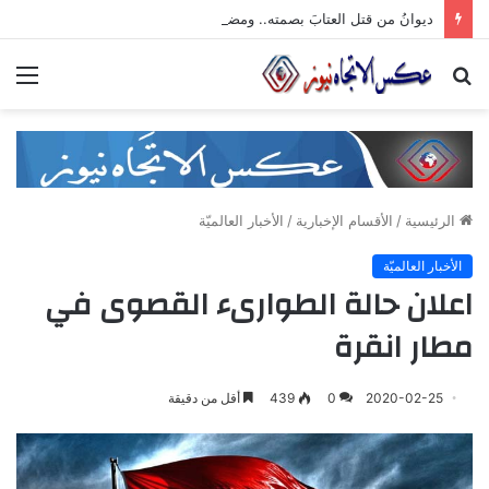
ديوانُ من قتل العتابَ بصمته.. ومضى خلف الأبوابِ يجرُّ ماضيه
بحث
الق
عن
الرئيسية
/
الأقسام الإخبارية
/
الأخبار العالميّة
الأخبار العالميّة
اعلان حالة الطوارىء القصوى في
مطار انقرة
2020-02-25
0
439
أقل من دقيقة