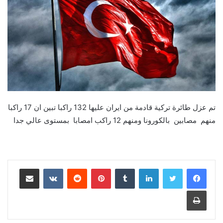
تم عزل طائرة تركية قادمة من ايران عليها 132 راكبا تبين ان 17 راكبا
منهم مصابين بالكورونا ومنهم 12 راكب امصابا بمستوى عالي جدا
لينكدإن
‏Tumblr
بينتيريست
‏Reddit
‏VKontakte
مشاركة عبر البريد
طباعة