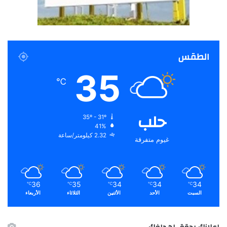
الطقس
35
℃
حلب
35º - 31º
41%
2.32 كيلومتر/ساعة
غيوم متفرقة
36
35
34
34
34
℃
℃
℃
℃
℃
السبت
الأحد
الأثنين
الثلاثاء
الأربعاء