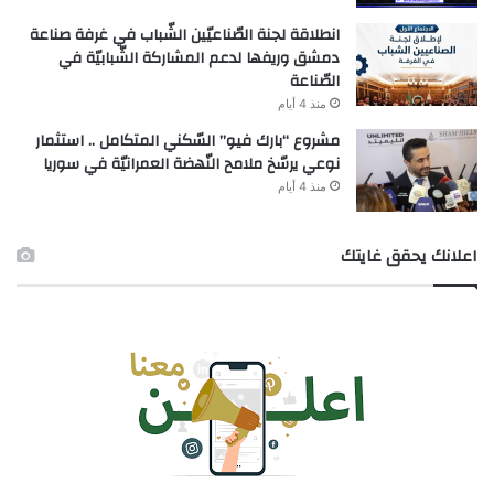
انطلاقة لجنة الصّناعيّين الشّباب في غرفة صناعة
دمشق وريفها لدعم المشاركة الشّبابيّة في
الصّناعة
منذ 4 أيام
مشروع “بارك فيو” السّكني المتكامل .. استثمار
نوعي يرسّخ ملامح النّهضة العمرانيّة في سوريا
منذ 4 أيام
اعلانك يحقق غايتك