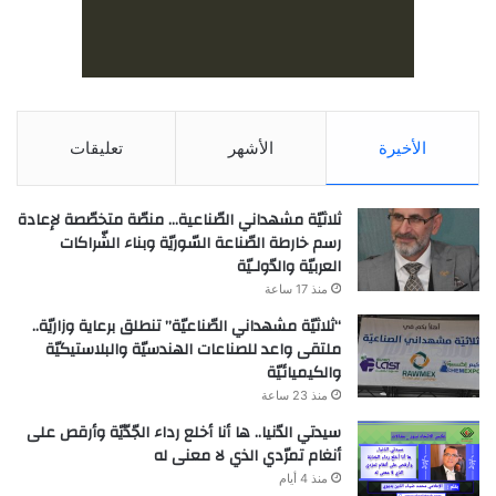
الأخيرة
الأشهر
تعليقات
ثلاثيّة مشهداني الصّناعية… منصّة متخصّصة لإعادة
رسم خارطة الصّناعة السّوريّة وبناء الشّراكات
العربيّة والدّولـيّة
منذ 17 ساعة
“ثلاثيّة مشهداني الصّناعيّة” تنطلق برعاية وزاريّة..
ملتقى واعد للصناعات الهندسيّة والبلاستيكيّة
والكيميائيّة
منذ 23 ساعة
سيدتي الدّنيا.. ها أنا أخلع رداء الجّدّيّة وأرقص على
أنغام تمرّدي الذي لا معنى له
منذ 4 أيام