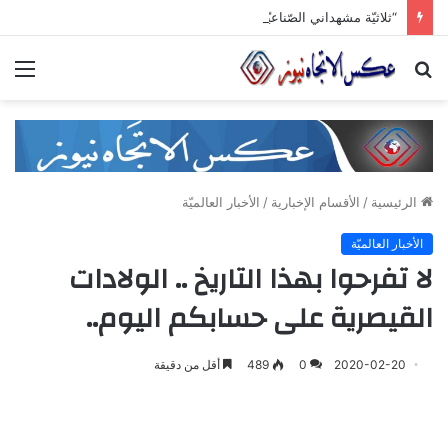
“ثلاثيّة مشهداني الصّناعيّة” تنطلق برعاية وزاريّة.. ملتقى واعد للصناعات الهندسيّة والبلاستيكيّة والكيميائيّة
بحث
الق
عن
الرئيسية
/
الأقسام الإخبارية
/
الأخبار العالميّة
الأخبار العالميّة
لا تفرحوا بهذا التاريخ .. الولادات
القيصرية على حسابكم اليوم..
2020-02-20
0
489
أقل من دقيقة