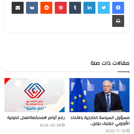
لينكدإن
‏Tumblr
بينتيريست
‏Reddit
‏VKontakte
مشاركة عبر البريد
طباعة
مقالات ذات صلة
مسؤول السياسة الخارجية بالاتحاد
رغم أوامر #محكمةالعدل الدولية
الأوروبي جوزيف بوريل..
2024-05-28
2023-11-29