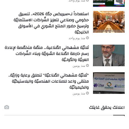
منذ يوم واحد
استعداداً لـ«سيريكس جدّة 2026».. تنسيق
حكومي وصناعي لتعزيز الشّراكات الاستثماريّة
وترسيخ حضور المنتج السّوري في الأسواق
الخليجيّة
منذ يوم واحد
ثلاثيّة مشهداني الصّناعية… منصّة متخصّصة لإعادة
رسم خارطة الصّناعة السّوريّة وبناء الشّراكات
العربيّة والدّولـيّة
منذ يومين
“ثلاثيّة مشهداني الصّناعيّة” تنطلق برعاية وزاريّة..
ملتقى واعد للصناعات الهندسيّة والبلاستيكيّة
والكيميائيّة
منذ يومين
اعلانك يحقق غايتك