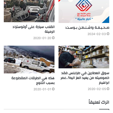
انقلاب سيارة على أوتوستراد
صـحـيـفـة واشـنـطـن بـوسـت:
الرميلة
2024-02-03
2020-01-20
سوق العطارين في طرابلس فقد
خصوصيته من يعيد العز اليه؟..عمر
هذه هي الطرقات المقطوعة
ابراهيم
بسبب الثلوج
2020-02-05
2020-01-01
اترك تعليقاً