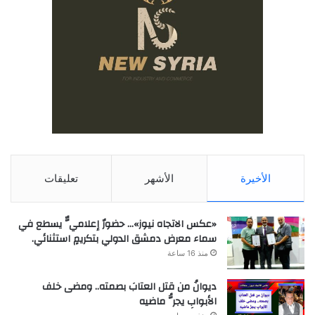
الأخيرة
الأشهر
تعليقات
«عكس الاتجاه نيوز»… حضورٌ إعلاميٌّ يسطع في
سماء معرض دمشق الدولي بتكريمٍ استثنائي.
منذ 16 ساعة
ديوانُ من قتل العتابَ بصمته.. ومضى خلف
الأبوابِ يجرُّ ماضيه