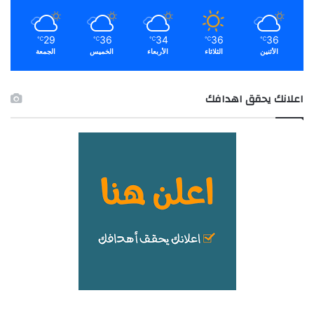
29
36
34
36
36
℃
℃
℃
℃
℃
الأثنين
الثلاثاء
الأربعاء
الخميس
الجمعة
اعلانك يحقق اهدافك