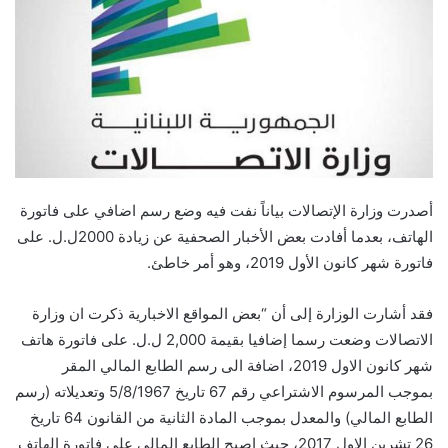
أصدرت ​وزارة الإتصالات​ بياناً نفت فيه وضع رسم اضافي على فاتورة ​
الهاتف​، بعدما أفادت بعض ​الأخبار​ الصحفية عن زيادة 2000ل.ل. على
فاتورة شهر كانون الأول 2019، وهو أمر خاطئ.
فقد أشارت الوزارة إلى أن “بعض المواقع ​الاخبار​ية ذكرت ان ​وزارة
الاتصالات​ وضعت رسما إضافيا بقيمة 2,000 ل.ل. على فاتورة هاتف
شهر كانون الاول 2019، اضافة الى رسم الطابع المالي المقر
بموجب المرسوم الاشتراعي رقم 67 تاريخ 5/8/1967 وتعديلاته (رسم
الطابع المالي) والمعدل بموجب المادة الثانية من القانون 64 تاريخ
26 تشرين الاول 2017، حيث اصبح الطابع المالي على فاتورة الهاتف