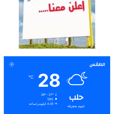
الطقس
28
℃
حلب
36º - 27º
58%
4.05 كيلومتر/ساعة
غيوم متفرقة