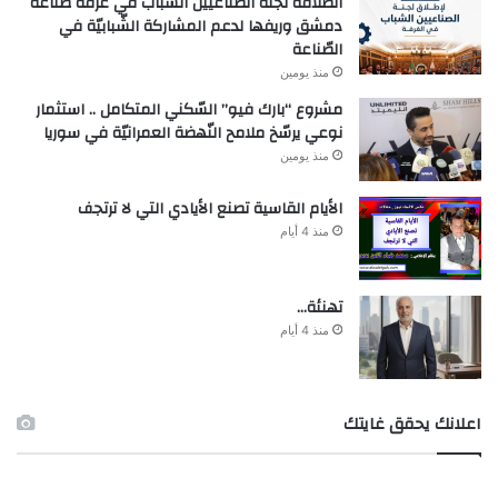
انطلاقة لجنة الصّناعيّين الشّباب في غرفة صناعة
دمشق وريفها لدعم المشاركة الشّبابيّة في
الصّناعة
منذ يومين
مشروع “بارك فيو” السّكني المتكامل .. استثمار
نوعي يرسّخ ملامح النّهضة العمرانيّة في سوريا
منذ يومين
الأيام القاسية تصنع الأيادي التي لا ترتجف
منذ 4 أيام
تهنئة…
منذ 4 أيام
اعلانك يحقق غايتك