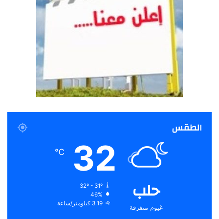
الطقس
32
℃
حلب
32º - 31º
46%
3.19 كيلومتر/ساعة
غيوم متفرقة