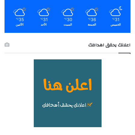
35
31
30
36
31
℃
℃
℃
℃
℃
الخميس
الجمعة
السبت
الأحد
الأثنين
اعلانك يحقق اهدافك