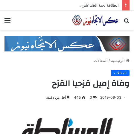
انطلاقة لجنة الصّناعيّين الشّباب في غرفة صناعة دمشق وريفها لدعم المشاركة الشّبابيّة في الصّناعة
بحث
الق
عن
الرئيسية
/
المقالات
المقالات
وفاة إميل قزحيا القزح
2019-09-03
0
445
أقل من دقيقة