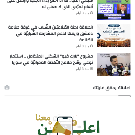
سيدتي الدّنيا.. ها أنا أخلع رداء الجّدّيّة وأرقص على
أنغام تمرّدي الذي لا معنى له
منذ 3 أيام
انطلاقة لجنة الصّناعيّين الشّباب في غرفة صناعة
دمشق وريفها لدعم المشاركة الشّبابيّة في
الصّناعة
منذ 3 أيام
مشروع “بارك فيو” السّكني المتكامل .. استثمار
نوعي يرسّخ ملامح النّهضة العمرانيّة في سوريا
منذ 3 أيام
اعلانك يحقق غايتك