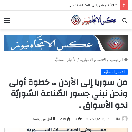
“ثلاثيّة مشهداني الصّناعيّة” تنطلق برعاية وزاريّة.. ملتقى واعد للصناعات الهندسيّة والبلاستيكيّة والكيميائيّة
بحث
الق
عن
الرئيسية
/
الأقسام الإخبارية
/
الأخبار المحليَّة
الأخبار المحليَّة
من سوريا إلى الأردن … خطوة أولى
ونحن نبني جسور الصّناعة السّوريّة
نحو الأسواق .
غاليا
2026-02-19
0
299
أقل من دقيقة