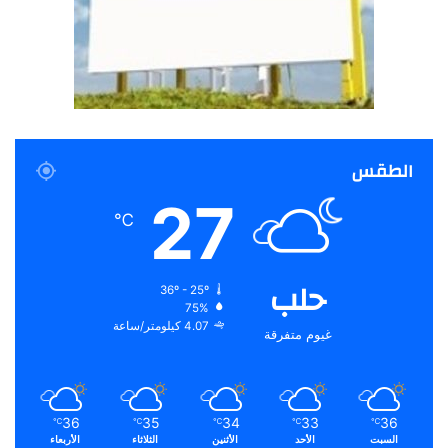
الطقس
27
℃
حلب
36º - 25º
75%
4.07 كيلومتر/ساعة
غيوم متفرقة
36
35
34
33
36
℃
℃
℃
℃
℃
السبت
الأحد
الأثنين
الثلاثاء
الأربعاء