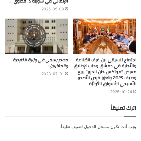
الإنمائي في سورية د. مضوي …
2025-05-09
اجتماع تنسيقي بين غرف الصّناعة
مصدر رسمي في وزارة الخارجية
والتّجارة في دمشق وحلب لإطلاق
والمغتربين
:
معرض “موتكس خان الحرير” ربيع
2023-07-01
وصيف 2025 وتعزيز فرص التّصدير
النّسيجي للأسواق الدّوليّة
2025-10-24
اترك تعليقاً
يجب أنت تكون
مسجل الدخول
لتضيف تعليقاً.