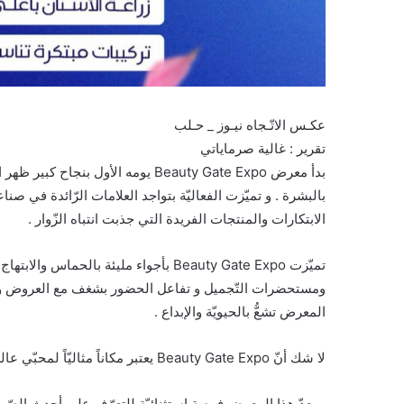
عكـس الاتّـجاه نيـوز _ حـلب
تقرير : غالية صرماياتي
بدأ معرض Beauty Gate Expo يومه الأ
بالبشرة . و تميّزت الفعاليّة بتواجد العلامات الرّائدة في 
الابتكارات والمنتجات الفريدة التي جذبت انتباه الزّوار .
تميّزت Beauty Gate Expo بأجواء مليئة ب
ومستحضرات التّجميل و تفاعل الحضور بشغف مع العروض والو
المعرض تشعُّ بالحيويّة والإبداع .
لا شك أنّ Beauty Gate Expo يعتبر مكاناً مثاليّاً لمحبّي عالم الجمال لاكتشاف أحدث الصّيحات والابتكارات في صناعة التّجميل .
و يعدّ هذا المعرض فرصة استثنائيّة للتعرّف على أحدث الصّ