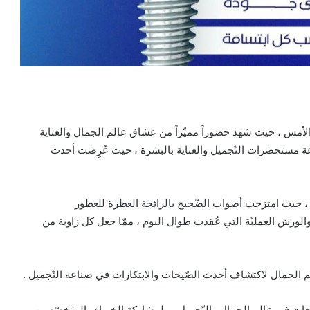
ول بنجاح كبير ظهر الأمس ، حيث شهد حضوراً مميّزاً من عشاق عالم الجمال والعناية
صناعة مستحضرات التّجميل والعناية بالبشرة ، حيث عُرِضت أحدث
الحماس والابتهاج ، حيث امتزجت أصوات الضّجيج بالرائحة العطرة للعطور
رش العمليّة التي عُقدت طوال اليوم ، ممّا جعل كل زاوية من
يحات في عالم الجمال والتّجميل ، ولمشاركة الخبراء والمتخصّصين