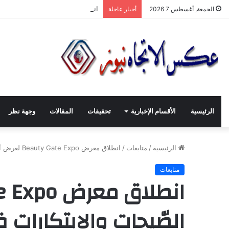
انطلاقة لجنة الصّناعيّين الشّباب في
الجمعة, أغسطس 7 2026
أخبار عاجلة
الرئيسية
الأقسام الإخبارية
تحقيقات
المقالات
وجهة نظر
الرئيسية
/
متابعات
/
انطلاق معرض Beauty Gate Expo لعرض أحدث الصّيحات والابتكارات في عالم الجمال من حـلب
متابعات
الصّيحات والابتكارات 