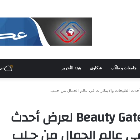
 غرفة صناعة دمشق وريفها لدعم المشاركة الشّبابيّة في الصّناعة
جامعات و طلّاب
شكاوي
هيئة التَّحرير
حل
انطلاق معرض Beauty Gate Expo لعرض أحدث
في عالم الجمال من حـلب