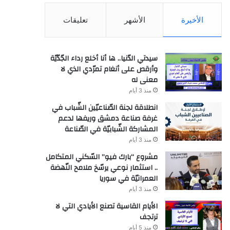
الأخيرة
الأشهر
تعليقات
سيدتي الدّنيا.. ها أنا أخلع رداء الجّدّيّة
وأرقص على أنغام تمرّدي الذي لا
معنى له
منذ 3 أيام
انطلاقة لجنة الصّناعيّين الشّباب في
غرفة صناعة دمشق وريفها لدعم
المشاركة الشّبابيّة في الصّناعة
منذ 3 أيام
مشروع “بارك فيو” السّكني المتكامل
.. استثمار نوعي يرسّخ ملامح النّهضة
العمرانيّة في سوريا
منذ 3 أيام
الأيام القاسية تصنع الأيادي التي لا
ترتجف
منذ 5 أيام