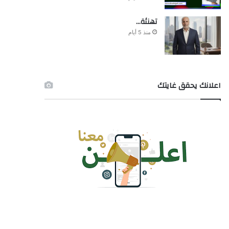
تهنئة…
منذ 5 أيام
اعلانك يحقق غايتك