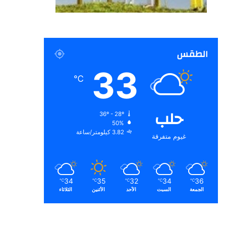
الطقس
33
℃
حلب
36º - 28º
50%
3.82 كيلومتر/ساعة
غيوم متفرقة
34
35
32
34
36
℃
℃
℃
℃
℃
الجمعة
السبت
الأحد
الأثنين
الثلاثاء