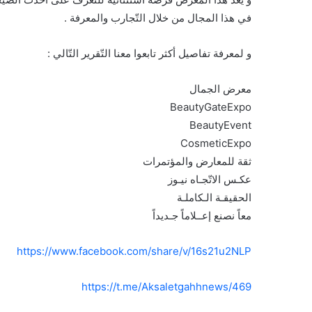
في هذا المجال من خلال التّجارب والمعرفة .
و لمعرفة تفاصيل أكثر تابعوا معنا التّقرير التّالي :
معرض الجمال
BeautyGateExpo
BeautyEvent
CosmeticExpo
ثقة للمعارض والمؤتمرات
عكـس الاتّجـاه نيـوز
الحقيقـة الـكاملـة
معاً نصنع إعــلاماً جـديداً
https://www.facebook.com/share/v/16s21u2NLP
https://t.me/Aksaletgahhnews/469