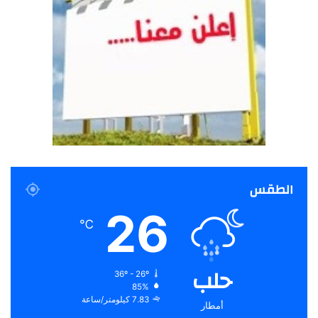
الطقس
26
℃
حلب
36º - 26º
85%
7.83 كيلومتر/ساعة
أمطار