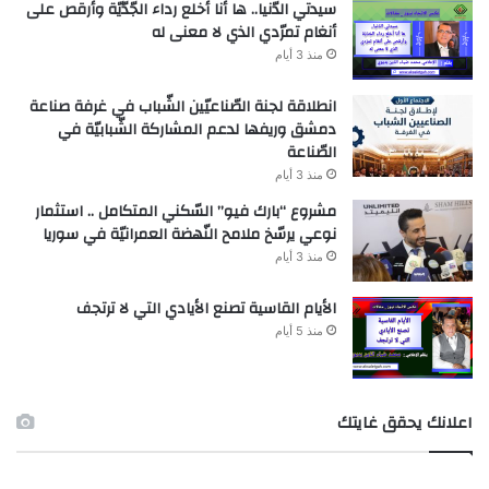
سيدتي الدّنيا.. ها أنا أخلع رداء الجّدّيّة وأرقص على
أنغام تمرّدي الذي لا معنى له
منذ 3 أيام
انطلاقة لجنة الصّناعيّين الشّباب في غرفة صناعة
دمشق وريفها لدعم المشاركة الشّبابيّة في
الصّناعة
منذ 3 أيام
مشروع “بارك فيو” السّكني المتكامل .. استثمار
نوعي يرسّخ ملامح النّهضة العمرانيّة في سوريا
منذ 3 أيام
الأيام القاسية تصنع الأيادي التي لا ترتجف
منذ 5 أيام
اعلانك يحقق غايتك