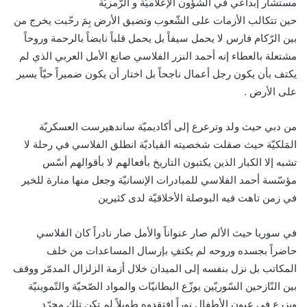
مستشار إبداعي في الشّؤون الإعلاميّة و الرّمزيّة
حين تتكالب الأزمات على الشّعوب وتضيق الأرض بِمَ رحّبت يخرج من
بين الرّكام فارس لا يحمل سيفاً بل يحمل قلباً نابضاً بالرحمة وروحاً
مشتعلة بالعطاء إنه أحمد النزر الفلاسي صانع الأمل العربي الذي لم
يكتف بأن يكون رجل أعمال ناجحاً بل اختار أن يكون ضميراً حيّاً يسير
على الأرض .
من دبي حيث ولد وترعرع إلى أكاديميّة ساندهيرست العسكريّة
المَلكيّة حيث صقلت شخصيته القياديّة انطلق الفلاسي في رحلة لا
تشبه إلا الكبار الذين يكتبون التاريخ بأفعالهم لا بأقوالهم أسّس
مؤسّسة أحمد الفلاسي للمبادرات الإنسانيّة وجعل منها منارة للخير
في زمن تاهت فيه البوصلة الأخلاقيّة لدى كثيرين
في سوريا حيث الألم صار عنواناً والأمل صار نادراً كان الفلاسي
حاضراً بجسده وروحه لم يكتفِ بإرسال المساعدات من خلف
المكاتب بل نزل بنفسه إلى الميدان خلال أزمة الزلزال المدمّر ووقف
بين النّازحين السّوريّين يوزّع البطانيّات والمواد الصّحيّة والتّموينيّة
ويزرع في عيون الأطفال نوراً افتقدوه طويلاً لم تكن تلك مجرّد