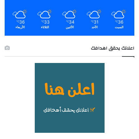
36
33
34
31
36
℃
℃
℃
℃
℃
السبت
الأحد
الأثنين
الثلاثاء
الأربعاء
اعلانك يحقق اهدافك