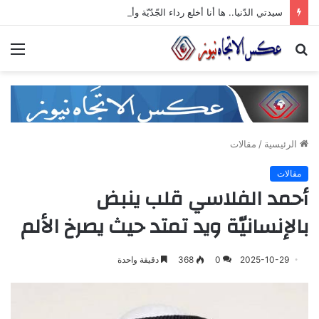
سيدتي الدّنيا.. ها أنا أخلع رداء الجّدّيّة وأرقص على أنغام تمرّدي الذي لا معنى له
بحث
الق
عن
الرئيسية
/
مقالات
مقالات
أحمد الفلاسي قلب ينبض
بالإنسانيّة ويد تمتد حيث يصرخ الألم
2025-10-29
0
368
دقيقة واحدة