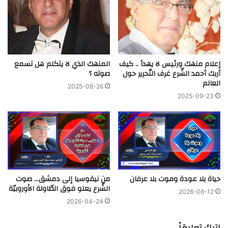
إعلام منهك ورئيس لا يهدأ .. كيف
المنهك الذي لا يتكلم هل تسمع
أربك أحمد الشّرع غرف التّحرير حول
صوته ؟
العالم
2025-08-26
2025-09-23
حياة بلا عودة وموت بلا عرفان
من نيقوسيا إلى دمشق… صوت
الشّرع يعلو فوق الطّاولة الأوروبيّة
2026-06-12
2026-04-24
اترك تعليقاً