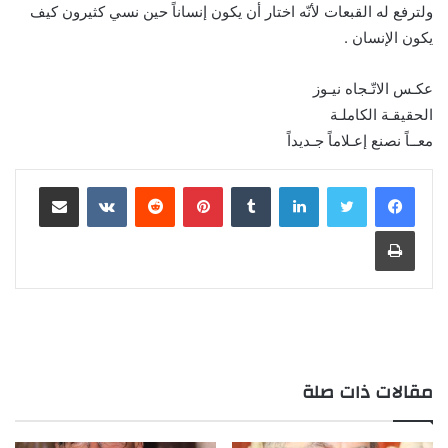
ولترفع له القبعات لأنّه اختار أن يكون إنساناً حين نسي كثيرون كيف
يكون الإنسان .
عكـس الاتّـجاه نيـوز
الحقيقـة الكاملـة
معــاً نصنع إعـلاماً جـديداً
لينكدإن
بينتيريست
مشاركة عبر البريد
طباعة
مقالات ذات صلة