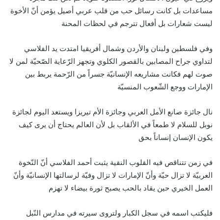
مساعدات بل كانت رسائل حب من قلب عربي أصيل يؤمن أنّ الأخوة
ليست شعارات بل أفعال تترجم في لحظات المحنة
وفي فلسطين ولبنان والأردن وشمال أفريقيا امتدت يد الفلاسي
لتداوي جراح المصابين بالقصور الكلوي وتجهز الرّعاية الصّحيّة لمن لا
صوت لهم فكانت مشاريعه الإنسانيّة جسراً من الرّحمة يربط بين
الإمارات ووجع الشّعوب المنسيّة
نال جائزة صانع الأمل العربي وجائزة الأم تيريزا ويستعد اليوم لجائزة
نوبل للسلام لا طمعاً في الألقاب بل لأن العالم يحتاج أن يرى كيف
يكون الإنسان إنساناً بحق
في زمن تتناقص فيه القلوب النقية يثبت أحمد الفلاسي أنّ النّخوة
العربيّة لا تزال حيّة وأنّ الإمارات لا تزال وفيّة لرسالتها الإنسانيّة وأنّ
العمل الخيري حين يقاد بالحب يصبح ثورة بيضاء لا تهزم
فليكتب اسمه في سجل الكبار ولتروى سيرته في مدارس النّبل