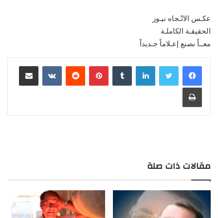
عكـس الاتّـجاه نيـوز
الحقيقـة الكاملـة
معــاً نصنع إعـلاماً جـديداً
لينكدإن
بينتيريست
مشاركة عبر البريد
طباعة
مقالات ذات صلة