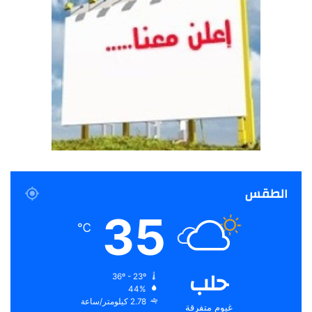
الطقس
35
℃
حلب
36º - 23º
44%
2.78 كيلومتر/ساعة
غيوم متفرقة