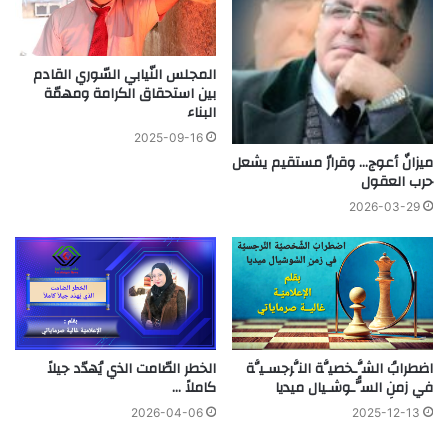
المجلس النّيابي السّوري القادم
بين استحقاق الكرامة ومهمّة
البناء
2025-09-16
ميزانٌ أعوج… وقرارٌ مستقيم يشعل
حرب العقول
2026-03-29
اضطرابُ الشَّـخصيَّة النَّرجسـيَّة
الخطر الصّامت الذي يُهدّد جيلاً
في زمنِ السُّـوشـيال ميديا
كاملاً …
2026-04-06
2025-12-13