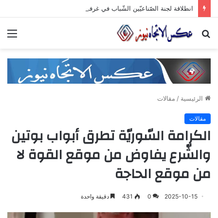
انطلاقة لجنة الصّناعيّين الشّباب في غرفة صناعة دمشق وريفها لدعم المشاركة الشّبابيّة في الصّناعة
بحث
الق
عن
الرئيسية
/
مقالات
مقالات
الكرامة السّوريّة تطرق أبواب بوتين
والشّرع يفاوض من موقع القوة لا
من موقع الحاجة
2025-10-15
0
431
دقيقة واحدة