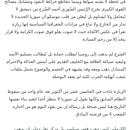
في لحظة لا تشبه سواها وبينما تتقاطع خرائط النفوذ وتتشابك مصالح
القوى الكبرى يخرج الرّئيس السّوري أحمد الشّرع من دمشق لا
ليجامل ولا ليساوم بل ليعلن من قلب موسكو أن سوريا الجديدة لا
تدار من الخارج ولا تباع في مزادات الجغرافيا السياسية إنها زيارة
تقرأ في عكس الاتّجاه حيث لا صوت يعلو فوق صوت الكرامة ولا قرار
يتخذ إلا من رحم السيادة
الشرع لم يذهب إلى روسيا ليطلب حماية بل ليطالب بتسليم الأسد
وليعيد صياغة العلاقة مع الحليف القديم على أسس العدالة والاحترام
المتبادل ذهب ومعه وفد يشبهه في الحسم والوضوح يحمل ملفات
شعب أنهكته الحرب لكنه لم يفقد البوصلة
الزيارة جاءت في الخامس عشر من أكتوبر بعد عام واحد من سقوط
النظام السابق وكأنها تقول إن سوريا لا تنتظر أحدا لتعيد بناء نفسها
التاريخ هنا ليس صدفة بل رسالة إن من يقود اليوم هو من اختاره
الشعب لا من فرضته البنادق
الكرملين ليس مجرد قصر سياسي بل مركز ثقل دولي إن يذهب