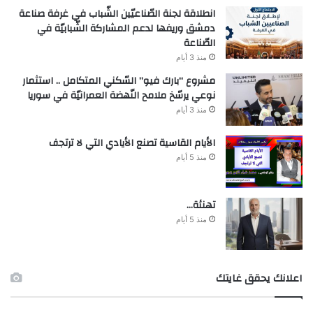
انطلاقة لجنة الصّناعيّين الشّباب في غرفة صناعة
دمشق وريفها لدعم المشاركة الشّبابيّة في
الصّناعة
منذ 3 أيام
مشروع “بارك فيو” السّكني المتكامل .. استثمار
نوعي يرسّخ ملامح النّهضة العمرانيّة في سوريا
منذ 3 أيام
الأيام القاسية تصنع الأيادي التي لا ترتجف
منذ 5 أيام
تهنئة…
منذ 5 أيام
اعلانك يحقق غايتك