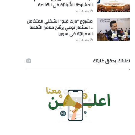
المشاركة الشّبابيّة في الصّناعة
منذ 4 أيام
مشروع “بارك فيو” السّكني المتكامل
.. استثمار نوعي يرسّخ ملامح النّهضة
العمرانيّة في سوريا
منذ 4 أيام
اعلانك يحقق غايتك