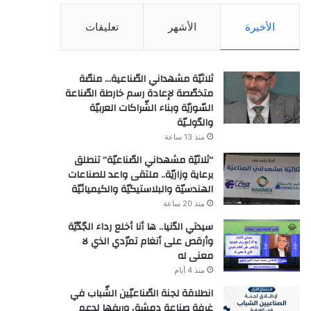
الأخيرة
الأشهر
تعليقات
ثلاثيّة مشهداني الصّناعية… منصّة
متخصّصة لإعادة رسم خارطة الصّناعة
السّوريّة وبناء الشّراكات العربيّة
والدّولـيّة
منذ 13 ساعة
“ثلاثيّة مشهداني الصّناعيّة” تنطلق
برعاية وزاريّة.. ملتقى واعد للصناعات
الهندسيّة والبلاستيكيّة والكيميائيّة
منذ 20 ساعة
سيدتي الدّنيا.. ها أنا أخلع رداء الجّدّيّة
وأرقص على أنغام تمرّدي الذي لا
معنى له
منذ 4 أيام
انطلاقة لجنة الصّناعيّين الشّباب في
غرفة صناعة دمشق وريفها لدعم