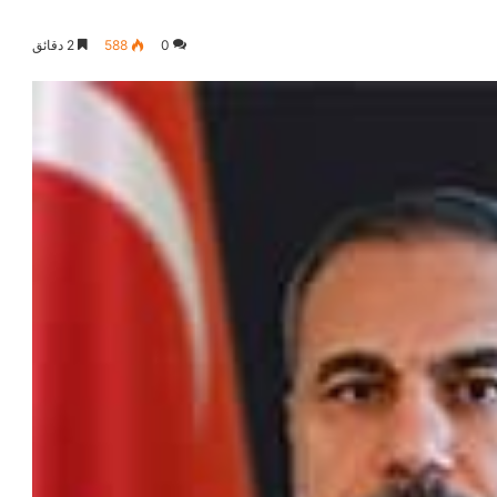
0
588
2 دقائق