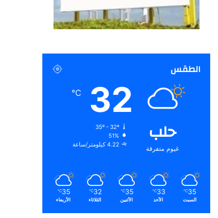
الطقس
32
℃
حلب
35º - 32º
51%
4.22 كيلومتر/ساعة
غيوم متفرقة
35
32
35
33
35
℃
℃
℃
℃
℃
السبت
الأحد
الأثنين
الثلاثاء
الأربعاء