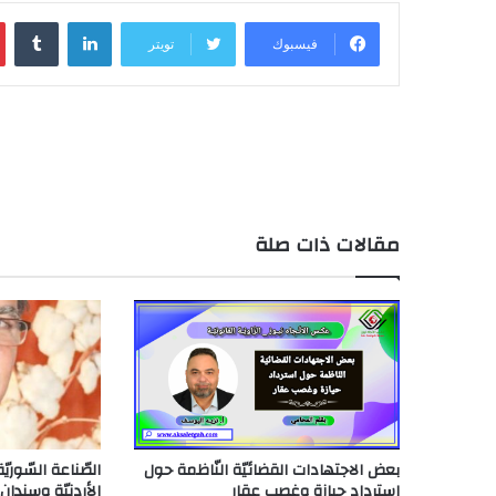
لينكدإن
فيسبوك
تويتر
مقالات ذات صلة
بعض الاجتهادات القضائيّة النّاظمة حول
الصّناعة السّوري
استرداد حيازة وغصب عقار
الأردنيّة وسندان