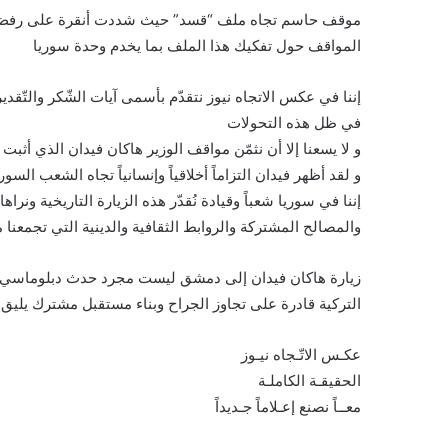
موقف حاسم تجاه ملف “قسد” حيث شددت أنقرة على رفض أ
المواقف حول تفكيك هذا الملف بما يخدم وحدة سوريا
إننا في عكس الاتجاه نيوز نتقدّم بأسمى آيات الشّكر والتّقد
في ظل هذه التحولات
و لا يسعنا إلا أن نثمّن مواقف الوزير هاكان فيدان الذي أثب
و لقد أظهر فيدان التزاماً أخلاقياً وإنسانياً تجاه الشعب الس
إننا في سوريا شعباً وقيادة نُقدّر هذه الزيارة التاريخية ونر
والمصالح المشتركة والروابط الثقافية والدينية التي تجمعنا 
زيارة هاكان فيدان إلى دمشق ليست مجرد حدث دبلوماسي بل
التركية قادرة على تجاوز الجراح وبناء مستقبل مشترك يليق 
عكـس الاتّـجاه نيـوز
الحقيقـة الكاملـة
معــاً نصنع إعـلاماً جـديداً