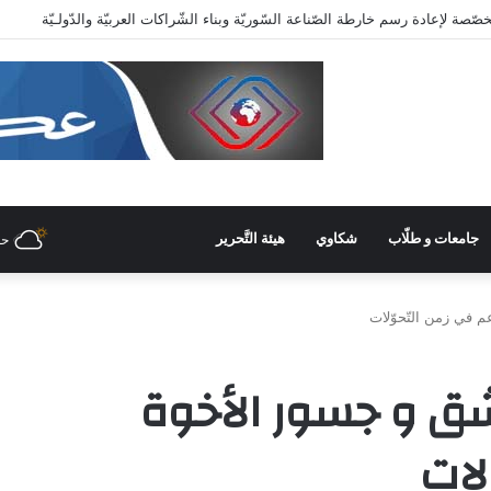
عاية وزاريّة.. ملتقى واعد للصناعات الهندسيّة والبلاستيكيّة والكيميائيّة
جامعات و طلّاب
شكاوي
هيئة التَّحرير
حل
 في زمن التّحوّلات
ق و جسور الأخوة
لات