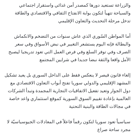
والزراعة تستعيد دورها كمصدر أمن غذائي واستقرار اجتماعي
والسياحة تتهيأ لتكون بوابة الانفتاح الثقافي والاقتصادي والطاقة
تدخل مرحلة التحديث والتعاون الإقليمي
أما المواطن السّوري الذي عاش سنوات من التضخم والانكماش
والبطالة فإنه اليوم يستشعر التغيير في نبض الأسواق وفي سعر
الصرف وفي توفر السلع وفي فرص العمل التي تعود تدريجيا ليصبح
الأمل واقعا والثقة نبضا جديدا في شرايين المجتمع
إلغاء قانون قيصر لا ينعكس فقط على الداخل السوري بل يعيد تشكيل
المشهد الإقليمي والدولي سوريا تفتح أبواب التعاون الاقتصادي مع
دول الجوار وتعيد تفعيل الاتفاقيات التجارية المجمدة وتبدأ الشركات
العالمية بإعادة تقييم السوق السورية كموقع استثماري واعد خاصة
في مجالات الطاقة والبنية التحتية
سياسياً تعود سوريا لتكون رقماً فاعلاً في المعادلات الجيوسياسيّة لا
مجرد ساحة صراع