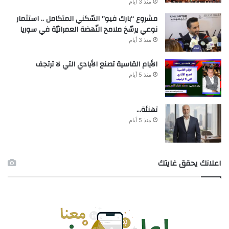
منذ 3 أيام
مشروع “بارك فيو” السّكني المتكامل .. استثمار
نوعي يرسّخ ملامح النّهضة العمرانيّة في سوريا
منذ 3 أيام
الأيام القاسية تصنع الأيادي التي لا ترتجف
منذ 5 أيام
تهنئة…
منذ 5 أيام
اعلانك يحقق غايتك