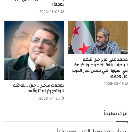
كاملة!!
2023-11-03
محمد علي عزيز حين تتكلم
البلديات بلغة الانضباط والكرامة
في سوريا التي تنفض غبار الحرب
عن وجهها
2025-08-15
يوميات سجين… حين …يفاجئك
الواقع بِمَ لم تتوقّعه
2026-01-23
اترك تعليقاً
يجب أنت تكون
مسجل الدخول
لتضيف تعليقاً.