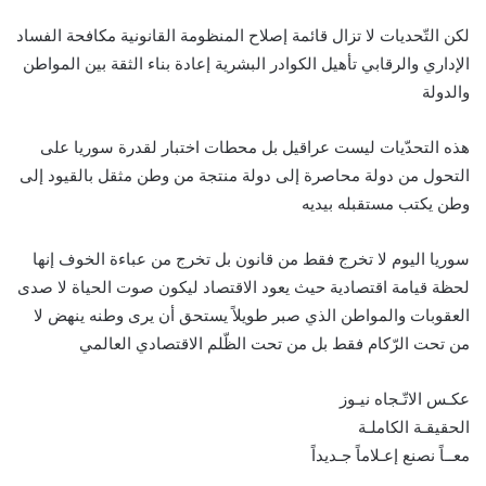
لكن التّحديات لا تزال قائمة إصلاح المنظومة القانونية مكافحة الفساد
الإداري والرقابي تأهيل الكوادر البشرية إعادة بناء الثقة بين المواطن
والدولة
هذه التحدّيات ليست عراقيل بل محطات اختبار لقدرة سوريا على
التحول من دولة محاصرة إلى دولة منتجة من وطن مثقل بالقيود إلى
وطن يكتب مستقبله بيديه
سوريا اليوم لا تخرج فقط من قانون بل تخرج من عباءة الخوف إنها
لحظة قيامة اقتصادية حيث يعود الاقتصاد ليكون صوت الحياة لا صدى
العقوبات والمواطن الذي صبر طويلاً يستحق أن يرى وطنه ينهض لا
من تحت الرّكام فقط بل من تحت الظّلم الاقتصادي العالمي
عكـس الاتّـجاه نيـوز
الحقيقـة الكاملـة
معــاً نصنع إعـلاماً جـديداً