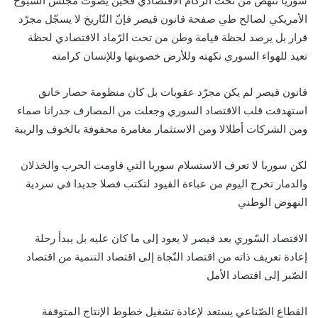
سوريا تنهض من تحت الرّكام الاقتصادي فحين يصوّت مجلس الشّيوخ
الأمريكي لصالح طي صفحة قانون قيصر فإنّ التّاريخ لا يسجّل مجرّد
قرار بل يرصد لحظة قيامة وطن من تحت الرّماد الاقتصادي لحظة
تعيد للهواء السوري نكهته وللأرض خصوبتها وللإنسان كرامته
قانون قيصر لم يكن مجرّد عقوبات بل كان منظومة حصار خانق
استهدفت قلب الاقتصاد السوري وجعلت من المصارف جدرانا صماء
ومن الشركات أطلالا ومن الاستثمار مغامرة محفوفة بالخوف والريبة
لكن سوريا لا تعرف الاستسلام سوريا التي قاومت الحرب والخذلان
والدمار تخرج اليوم من عباءة القيود لتكتب فصلا جديدا في سردية
النهوض الوطني
الاقتصاد السّوري بعد قيصر لا يعود إلى ما كان عليه بل يبدأ رحلة
إعادة تعريف ذاته من اقتصاد النّجاة إلى اقتصاد التنمية من اقتصاد
الصّبر إلى اقتصاد الأمل
القطاع الصّناعي يستعد لإعادة تشغيل خطوط الإنتاج المتوقفة