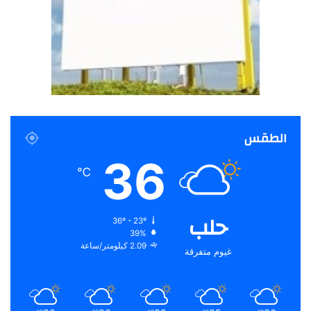
الطقس
36
℃
حلب
36º - 23º
39%
2.09 كيلومتر/ساعة
غيوم متفرقة