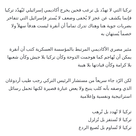
تركيا التي لا تهدّد بل ترعب فحين يخرج أكاديمي إسرائيلي ليُهدّد تركيا
فإنما يكشف عن عجز لا يُخفى وضعف لا يُستر فإسرائيل التي تتفاخر
بضربات جوية هنا وهناك تدرك تماماً أن أنقرة ليست هدفاً سهلاً ولا
خصماً يُستهان به
مئير مصري الأكاديمي المرتبط بالمؤسسة العسكرية كتب أن أنقرة
يمكن أن تُهاجم كما هوجمت الدوحة وكأن تركيا بلا جيش وكأن شعبها
بلا كرامة وكأن قيادتها بلا هيبة
لكن الرّد جاء سريعاً من مستشار الرئيس التركي رجب طيب أردوغان
الذي وصفه بأنه كلب ينبح ولا يعض عبارة قصيرة لكنها تحمل رسائل
استراتيجية ونفسية وإعلامية
تركيا لا تُهدد بل تُرهب
تركيا لا تُستفز بل تُزلزل
تركيا لا تُساوم بل تُصيغ الردع