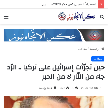
استعداداً لـ«سيريكس جدّة 2026».. تنسيق حكومي وصناعي لتعزيز الشّراكات الاستثماريّة وترسيخ حضور المنتج السّوري في الأسواق الخليجيّة
بحث
الق
عن
الرئيسية
/
مقالات
مقالات
حين تجرّأت إسرائيل على تركيا .. الرّد
جاء من النّار لا من الحبر
2025-10-06
0
323
دقيقة واحدة