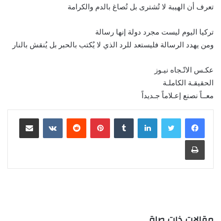
تعرف أن الهيبة لا تُشترى بل تُصاغ بالدم والكرامة
تركيا اليوم ليست مجرد دولة إنها رسالة
ومن يهدد الرسالة فليستعد للرد الذي لا يُكتب بالحبر بل يُنقش بالنار
عكـس الاتّـجاه نيـوز
الحقيقـة الكاملـة
معــاً نصنع إعـلاماً جـديداً
لينكدإن
بينتيريست
مشاركة عبر البريد
طباعة
مقالات ذات صلة