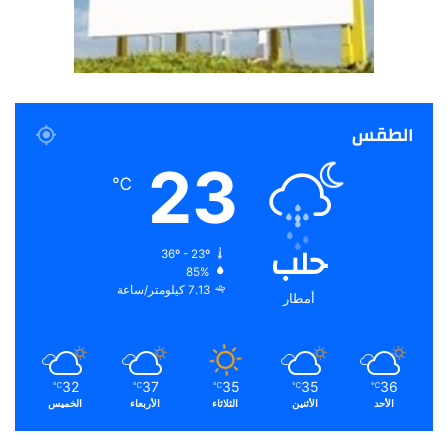
الطقس
23
℃
حلب
36º - 23º
85%
7.13 كيلومتر/ساعة
أمطار
32
37
35
35
36
℃
℃
℃
℃
℃
الأحد
الأثنين
الثلاثاء
الأربعاء
الخميس