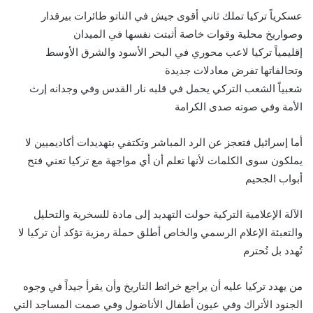
عسكرياً تركيا تملك ثاني أقوى جيش في الناتو طائرات بيرقدار
وصواريخ محلية وقوات خاصة أثبتت نفسها في الميدان
إقليمياً تركيا لاعب محوري في البحر الأسود والشرق الأوسط
وتحالفاتها تفرض معادلات جديدة
شعبياً الشعب التركي يحمل في قلبه نار القدس وفي وجدانه إرث
الأمة وفي صوته صدى الكرامة
أما إسرائيل فتعجز عن الرد المباشر وتكتفي بتهديدات أكاديميين لا
يملكون سوى الكلمات لأنها تعلم أن أي مواجهة مع تركيا تعني فتح
أبواب الجحيم
الآلة الإعلامية التركية حولت التهديد إلى مادة للسخرية والتحليل
والتعبئة الإعلام الرسمي والخاص أطلق حملة رمزية تؤكد أن تركيا لا
تُهدد بل تُحترم
من يهدد تركيا عليه أن يراجع خرائط التاريخ وأن يقرأ جيداً في وجوه
الجنود الأتراك وفي عيون أطفال الأناضول وفي صمت المساجد التي