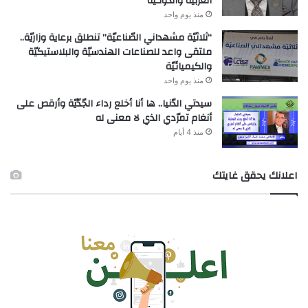
العربيّة والدّولـيّة
منذ يوم واحد
“ثلاثيّة مشهداني الصّناعيّة” تنطلق برعاية وزاريّة..
ملتقى واعد للصناعات الهندسيّة والبلاستيكيّة
والكيميائيّة
منذ يوم واحد
سيدتي الدّنيا.. ها أنا أخلع رداء الجّدّيّة وأرقص على
أنغام تمرّدي الذي لا معنى له
منذ 4 أيام
اعلانك يحقق غايتك