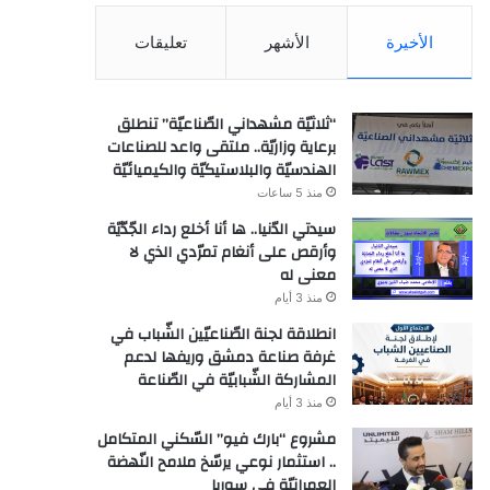
الأخيرة
الأشهر
تعليقات
“ثلاثيّة مشهداني الصّناعيّة” تنطلق
برعاية وزاريّة.. ملتقى واعد للصناعات
الهندسيّة والبلاستيكيّة والكيميائيّة
منذ 5 ساعات
سيدتي الدّنيا.. ها أنا أخلع رداء الجّدّيّة
وأرقص على أنغام تمرّدي الذي لا
معنى له
منذ 3 أيام
انطلاقة لجنة الصّناعيّين الشّباب في
غرفة صناعة دمشق وريفها لدعم
المشاركة الشّبابيّة في الصّناعة
منذ 3 أيام
مشروع “بارك فيو” السّكني المتكامل
.. استثمار نوعي يرسّخ ملامح النّهضة
العمرانيّة في سوريا