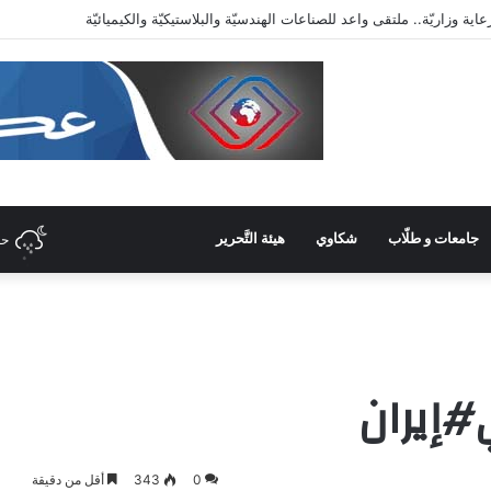
دّيّة وأرقص على أنغام تمرّدي الذي لا معنى له
جامعات و طلّاب
شكاوي
هيئة التَّحرير
حل
ي#إيران
0
343
أقل من دقيقة