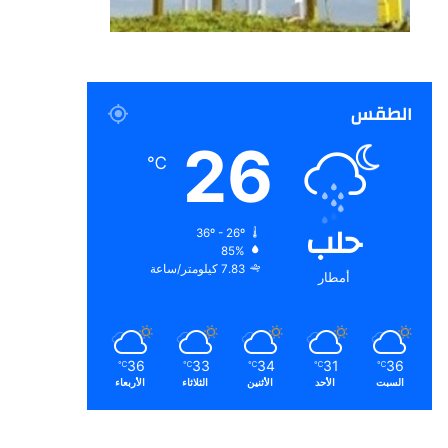
الطقس
26
℃
حلب
36º - 26º
85%
7.83 كيلومتر/ساعة
أمطار
36
33
34
31
36
℃
℃
℃
℃
℃
السبت
الأحد
الأثنين
الثلاثاء
الأربعاء