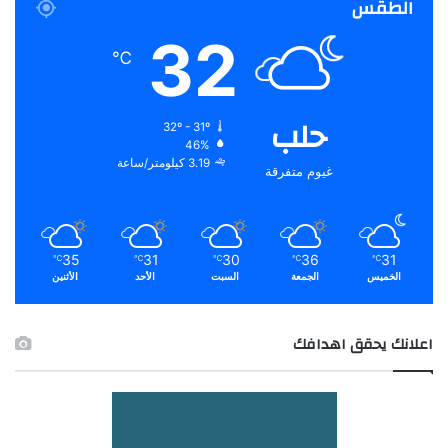
الطقس
32
℃
حلب
32º - 31º
46%
3.19 كيلومتر/ساعة
غيوم متفرقة
35
31
30
36
31
℃
℃
℃
℃
℃
الخميس
الجمعة
السبت
الأحد
الأثنين
اعلانك يحقق اهدافك