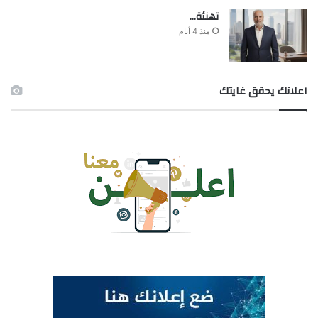
تهنئة…
منذ 4 أيام
اعلانك يحقق غايتك