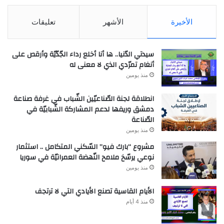
الأخيرة
الأشهر
تعليقات
سيدتي الدّنيا.. ها أنا أخلع رداء الجّدّيّة وأرقص على
أنغام تمرّدي الذي لا معنى له
منذ يومين
انطلاقة لجنة الصّناعيّين الشّباب في غرفة صناعة
دمشق وريفها لدعم المشاركة الشّبابيّة في
الصّناعة
منذ يومين
مشروع “بارك فيو” السّكني المتكامل .. استثمار
نوعي يرسّخ ملامح النّهضة العمرانيّة في سوريا
منذ يومين
الأيام القاسية تصنع الأيادي التي لا ترتجف
منذ 4 أيام