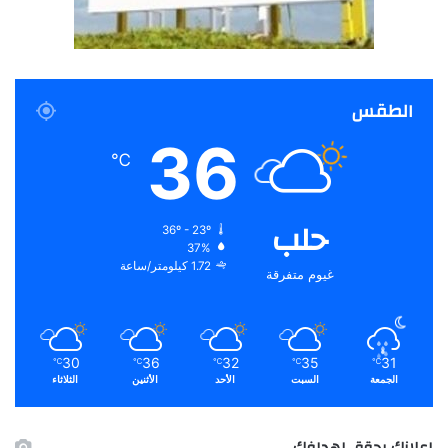
الطقس
36
℃
حلب
36º - 23º
37%
1.72 كيلومتر/ساعة
غيوم متفرقة
30
36
32
35
31
℃
℃
℃
℃
℃
الجمعة
السبت
الأحد
الأثنين
الثلاثاء
اعلانك يحقق اهدافك