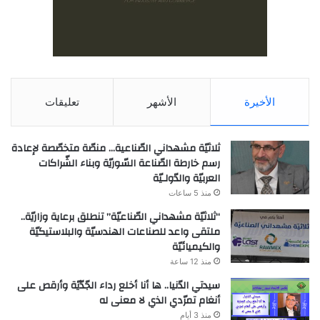
الأخيرة
الأشهر
تعليقات
ثلاثيّة مشهداني الصّناعية… منصّة متخصّصة لإعادة
رسم خارطة الصّناعة السّوريّة وبناء الشّراكات
العربيّة والدّولـيّة
منذ 5 ساعات
“ثلاثيّة مشهداني الصّناعيّة” تنطلق برعاية وزاريّة..
ملتقى واعد للصناعات الهندسيّة والبلاستيكيّة
والكيميائيّة
منذ 12 ساعة
سيدتي الدّنيا.. ها أنا أخلع رداء الجّدّيّة وأرقص على
أنغام تمرّدي الذي لا معنى له
منذ 3 أيام