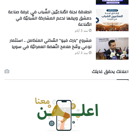
انطلاقة لجنة الصّناعيّين الشّباب في غرفة صناعة
دمشق وريفها لدعم المشاركة الشّبابيّة في
الصّناعة
منذ 3 أيام
مشروع “بارك فيو” السّكني المتكامل .. استثمار
نوعي يرسّخ ملامح النّهضة العمرانيّة في سوريا
منذ 3 أيام
اعلانك يحقق غايتك