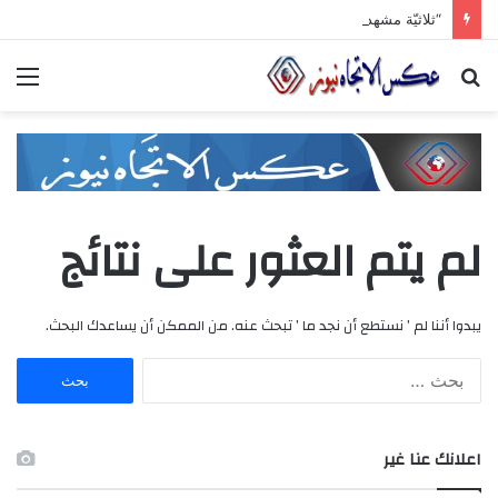
“ثلاثيّة مشهداني الصّناعيّة” تنطلق برعاية وزاريّة.. ملتقى واعد للصناعات الهندسيّة والبلاستيكيّة والكيميائيّة
بحث
الق
عن
لم يتم العثور على نتائج
يبدوا أننا لم ’ نستطع أن نجد ما ’ تبحث عنه. من الممكن أن يساعدك البحث.
ا
ل
ب
ح
اعلانك عنا غير
ث
ع