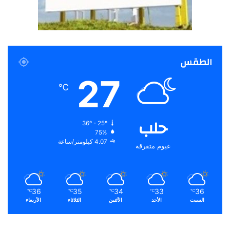
الطقس
27
℃
حلب
36º - 25º
75%
4.07 كيلومتر/ساعة
غيوم متفرقة
36
35
34
33
36
℃
℃
℃
℃
℃
السبت
الأحد
الأثنين
الثلاثاء
الأربعاء