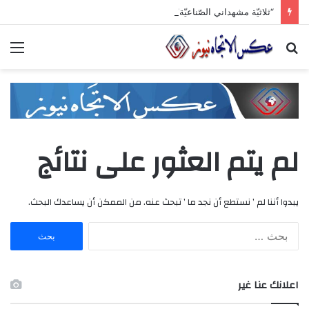
“ثلاثيّة مشهداني الصّناعيّة” تنطلق برعاية وزاريّة.. ملتقى واعد للصناعات الهندسيّة والبلاستيكيّة والكيميائيّة
بحث
الق
عن
لم يتم العثور على نتائج
يبدوا أننا لم ’ نستطع أن نجد ما ’ تبحث عنه. من الممكن أن يساعدك البحث.
ا
ل
ب
ح
اعلانك عنا غير
ث
ع