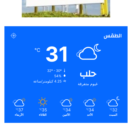
الطقس
31
℃
حلب
32º - 30º
54%
4.25 كيلومتر/ساعة
غيوم متفرقة
37
35
34
34
32
℃
℃
℃
℃
℃
السبت
الأحد
الأثنين
الثلاثاء
الأربعاء