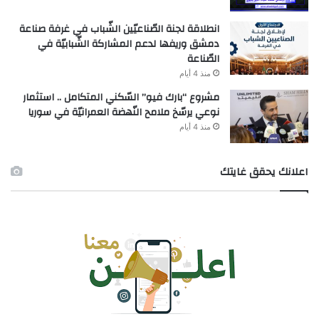
انطلاقة لجنة الصّناعيّين الشّباب في غرفة صناعة
دمشق وريفها لدعم المشاركة الشّبابيّة في
الصّناعة
منذ 4 أيام
مشروع “بارك فيو” السّكني المتكامل .. استثمار
نوعي يرسّخ ملامح النّهضة العمرانيّة في سوريا
منذ 4 أيام
اعلانك يحقق غايتك