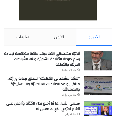
الأخيرة
الأشهر
تعليقات
ثلاثيّة مشهداني الصّناعية… منصّة متخصّصة لإعادة
رسم خارطة الصّناعة السّوريّة وبناء الشّراكات
العربيّة والدّولـيّة
منذ 21 ساعة
“ثلاثيّة مشهداني الصّناعيّة” تنطلق برعاية وزاريّة..
ملتقى واعد للصناعات الهندسيّة والبلاستيكيّة
والكيميائيّة
منذ يوم واحد
سيدتي الدّنيا.. ها أنا أخلع رداء الجّدّيّة وأرقص على
أنغام تمرّدي الذي لا معنى له
منذ 4 أيام