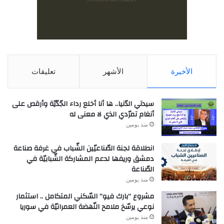
الأخيرة
الأشهر
تعليقات
سيدتي الدّنيا.. ها أنا أخلع رداء الجّدّيّة وأرقص على
أنغام تمرّدي الذي لا معنى له
منذ يومين
انطلاقة لجنة الصّناعيّين الشّباب في غرفة صناعة
دمشق وريفها لدعم المشاركة الشّبابيّة في
الصّناعة
منذ يومين
مشروع “بارك فيو” السّكني المتكامل .. استثمار
نوعي يرسّخ ملامح النّهضة العمرانيّة في سوريا
منذ يومين