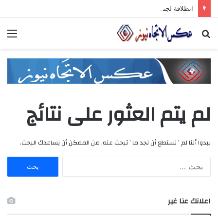
انطلاقة لجنة الصّناعيّين الشّباب في غرفة صناعة دمشق وريفها لدعم المشاركة الشّبابيّة في الصّناعة
بحث
الق
عن
لم يتم العثور على نتائج
يبدوا أننا لم ’ نستطع أن نجد ما ’ تبحث عنه. من الممكن أن يساعدك البحث.
ا
ل
ب
ح
اعلانك عنا غير
ث
ع