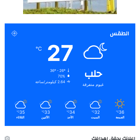
الطقس
27
℃
حلب
36º - 26º
70%
2.64 كيلومتر/ساعة
غيوم متفرقة
35
33
34
32
36
℃
℃
℃
℃
℃
الجمعة
السبت
الأحد
الأثنين
الثلاثاء
اعلانك يحقق اهدافك