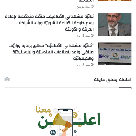
الخليجيّة
منذ يومين
ثلاثيّة مشهداني الصّناعية… منصّة متخصّصة لإعادة
رسم خارطة الصّناعة السّوريّة وبناء الشّراكات
العربيّة والدّولـيّة
منذ 3 أيام
“ثلاثيّة مشهداني الصّناعيّة” تنطلق برعاية وزاريّة..
ملتقى واعد للصناعات الهندسيّة والبلاستيكيّة
والكيميائيّة
منذ 3 أيام
اعلانك يحقق غايتك