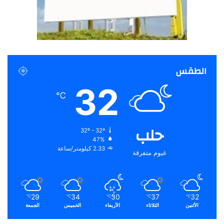
الطقس
32
℃
حلب
32º - 32º
47%
2.33 كيلومتر/ساعة
غيوم متفرقة
29
34
30
37
32
℃
℃
℃
℃
℃
الأثنين
الثلاثاء
الأربعاء
الخميس
الجمعة