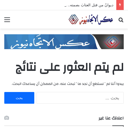
ديوانُ من قتل العتابَ بصمته.. ومضى خلف الأبوابِ يجرُّ ماضيه
بحث
الق
عن
لم يتم العثور على نتائج
يبدوا أننا لم ’ نستطع أن نجد ما ’ تبحث عنه. من الممكن أن يساعدك البحث.
ا
ل
ب
ح
اعلانك عنا غير
ث
ع