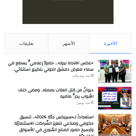
الأخيرة
الأشهر
تعليقات
«عكس الاتجاه نيوز»… حضورٌ إعلاميٌّ يسطع في
سماء معرض دمشق الدولي بتكريمٍ استثنائي.
منذ يوم واحد
ديوانُ من قتل العتابَ بصمته.. ومضى خلف
الأبوابِ يجرُّ ماضيه
منذ يومين
استعداداً لـ«سيريكس جدّة 2026».. تنسيق
حكومي وصناعي لتعزيز الشّراكات الاستثماريّة
وترسيخ حضور المنتج السّوري في الأسواق