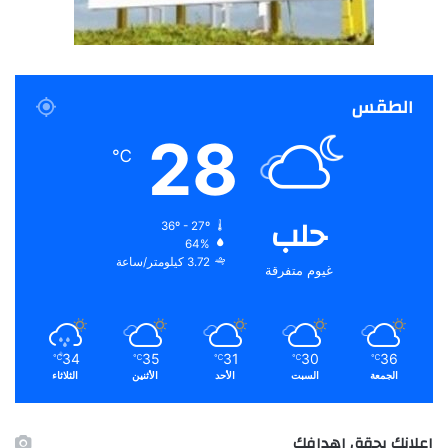
الطقس
28
℃
حلب
36º - 27º
64%
3.72 كيلومتر/ساعة
غيوم متفرقة
34
35
31
30
36
℃
℃
℃
℃
℃
الجمعة
السبت
الأحد
الأثنين
الثلاثاء
اعلانك يحقق اهدافك