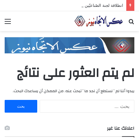
انطلاقة لجنة الصّناعيّين الشّباب في غرفة صناعة دمشق وريفها لدعم المشاركة الشّبابيّة في الصّناعة
بحث
الق
عن
لم يتم العثور على نتائج
يبدوا أننا لم ’ نستطع أن نجد ما ’ تبحث عنه. من الممكن أن يساعدك البحث.
ا
ل
ب
ح
اعلانك عنا غير
ث
ع