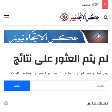
“ثلاثيّة مشهداني الصّناعيّة” تنطلق برعاية وزاريّة.. ملتقى واعد للصناعات الهندسيّة والبلاستيكيّة والكيميائيّة
بحث
الق
عن
لم يتم العثور على نتائج
يبدوا أننا لم ’ نستطع أن نجد ما ’ تبحث عنه. من الممكن أن يساعدك البحث.
ا
ل
ب
ح
اعلانك عنا غير
ث
ع