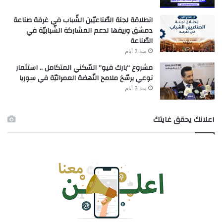
انطلاقة لجنة الصّناعيّين الشّباب في غرفة صناعة
دمشق وريفها لدعم المشاركة الشّبابيّة في
الصّناعة
منذ 3 أيام
مشروع “بارك فيو” السّكني المتكامل .. استثمار
نوعي يرسّخ ملامح النّهضة العمرانيّة في سوريا
منذ 3 أيام
اعلانك يحقق غايتك