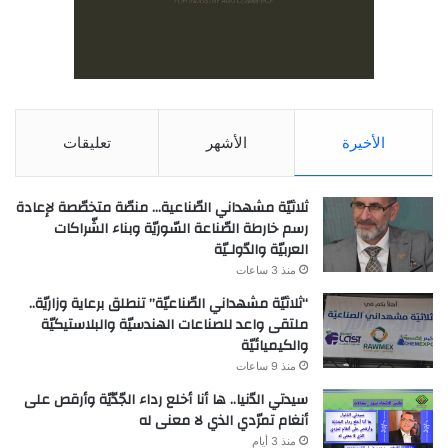
الأخيرة
الأشهر
تعليقات
ثلاثيّة مشهداني الصّناعية… منصّة متخصّصة لإعادة
رسم خارطة الصّناعة السّوريّة وبناء الشّراكات
العربيّة والدّولـيّة
منذ 3 ساعات
“ثلاثيّة مشهداني الصّناعيّة” تنطلق برعاية وزاريّة..
ملتقى واعد للصناعات الهندسيّة والبلاستيكيّة
والكيميائيّة
منذ 9 ساعات
سيدتي الدّنيا.. ها أنا أخلع رداء الجّدّيّة وأرقص على
أنغام تمرّدي الذي لا معنى له
منذ 3 أيام