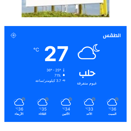
الطقس
27
℃
حلب
36º - 25º
71%
3.7 كيلومتر/ساعة
غيوم متفرقة
36
35
34
33
36
℃
℃
℃
℃
℃
السبت
الأحد
الأثنين
الثلاثاء
الأربعاء