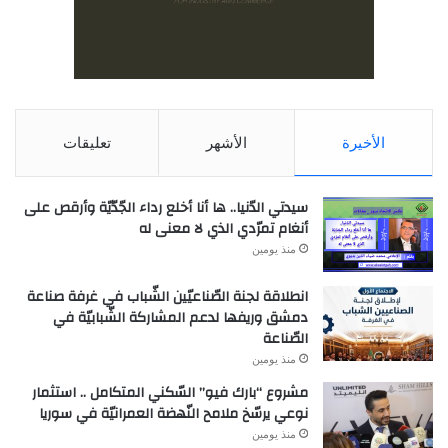
الأخيرة
الأشهر
تعليقات
سيدتي الدّنيا.. ها أنا أخلع رداء الجّدّيّة وأرقص على
أنغام تمرّدي الذي لا معنى له
منذ يومين
انطلاقة لجنة الصّناعيّين الشّباب في غرفة صناعة
دمشق وريفها لدعم المشاركة الشّبابيّة في
الصّناعة
منذ يومين
مشروع “بارك فيو” السّكني المتكامل .. استثمار
نوعي يرسّخ ملامح النّهضة العمرانيّة في سوريا
منذ يومين