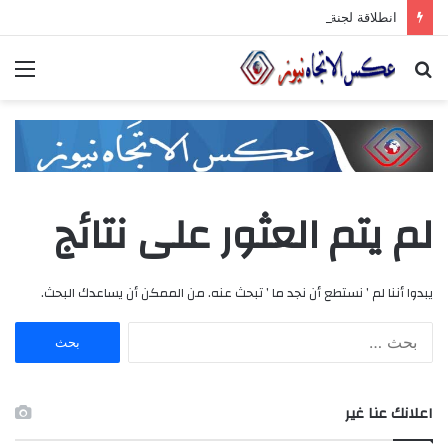
انطلاقة لجنة الصّناعيّين الشّباب في غرفة صناعة دمشق وريفها لدعم المشاركة الشّبابيّة في الصّناعة
بحث
الق
عن
لم يتم العثور على نتائج
يبدوا أننا لم ’ نستطع أن نجد ما ’ تبحث عنه. من الممكن أن يساعدك البحث.
ا
ل
ب
ح
اعلانك عنا غير
ث
ع