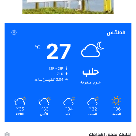
الطقس
27
℃
حلب
36º - 26º
71%
3.04 كيلومتر/ساعة
غيوم متفرقة
35
33
34
32
36
℃
℃
℃
℃
℃
الجمعة
السبت
الأحد
الأثنين
الثلاثاء
اعلانك يحقق اهدافك