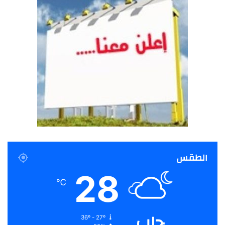
الطقس
28
℃
حلب
36º - 27º