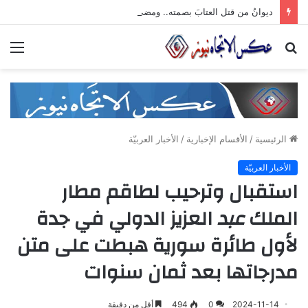
ديوانُ من قتل العتابَ بصمته.. ومضى خلف الأبوابِ يجرُّ ماضيه
بحث
الق
عن
الرئيسية
/
الأقسام الإخبارية
/
الأخبار العربيّة
الأخبار العربيّة
استقبال وترحيب لطاقم مطار
الملك
عبد
العزيز الدولي في جدة
لأول طائرة سورية هبطت على متن
مدرجاتها بعد ثمان سنوات
2024-11-14
0
494
أقل من دقيقة