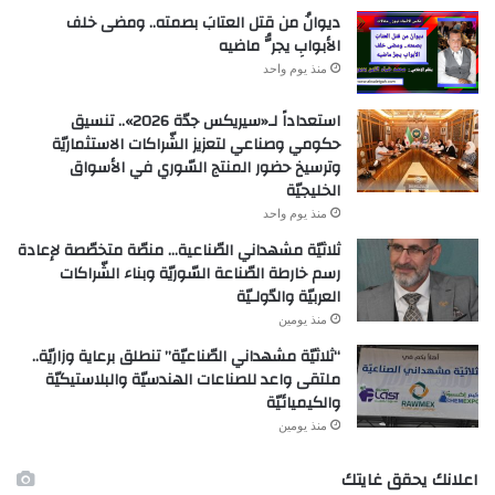
ديوانُ من قتل العتابَ بصمته.. ومضى خلف
الأبوابِ يجرُّ ماضيه
منذ يوم واحد
استعداداً لـ«سيريكس جدّة 2026».. تنسيق
حكومي وصناعي لتعزيز الشّراكات الاستثماريّة
وترسيخ حضور المنتج السّوري في الأسواق
الخليجيّة
منذ يوم واحد
ثلاثيّة مشهداني الصّناعية… منصّة متخصّصة لإعادة
رسم خارطة الصّناعة السّوريّة وبناء الشّراكات
العربيّة والدّولـيّة
منذ يومين
“ثلاثيّة مشهداني الصّناعيّة” تنطلق برعاية وزاريّة..
ملتقى واعد للصناعات الهندسيّة والبلاستيكيّة
والكيميائيّة
منذ يومين
اعلانك يحقق غايتك