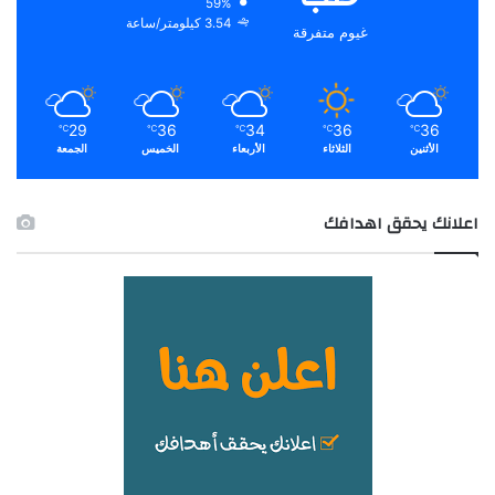
59%
3.54 كيلومتر/ساعة
غيوم متفرقة
29
36
34
36
36
℃
℃
℃
℃
℃
الأثنين
الثلاثاء
الأربعاء
الخميس
الجمعة
اعلانك يحقق اهدافك