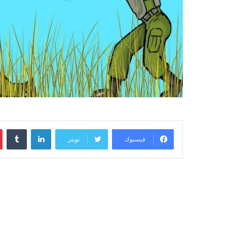
لينكدإن
فيسبوك
تويتر