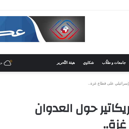
جامعات و طلّاب
شكاوي
هيئة التَّحرير
حل
إسرائيلي على قطاع غزة..
كاتير حول العدوان
زة..