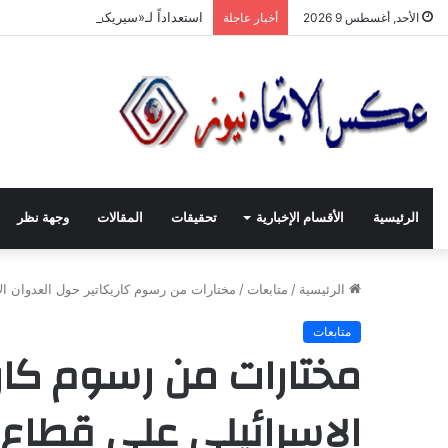
استعداداً لـ«سيريكس جدّة 2026».. تنسيق حكومي وصناعي لتعزيز الشّراكات الاستثماريّة وترسيخ حضور المنتج السّوري في الأسواق الخليجيّة
الأحد, أغسطس 9 2026
أخبار عاجلة
الرئيسية
الأقسام الإخبارية
تحقيقات
المقالات
وجهة نظر
الرئيسية
/
متابعات
/
مختارات من رسوم كاريكاتير حول العدوان ال
متابعات
مختارات من رسوم كاري
الإسرائيلي على قطاع غ