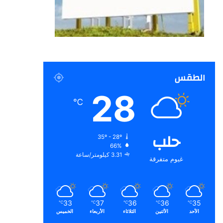
الطقس
28
℃
حلب
35º - 28º
66%
3.31 كيلومتر/ساعة
غيوم متفرقة
33
37
36
36
35
℃
℃
℃
℃
℃
الأحد
الأثنين
الثلاثاء
الأربعاء
الخميس