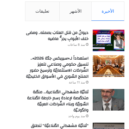
الأخيرة
الأشهر
تعليقات
ديوانُ من قتل العتابَ بصمته.. ومضى
خلف الأبوابِ يجرُّ ماضيه
منذ 8 ساعات
استعداداً لـ«سيريكس جدّة 2026»..
تنسيق حكومي وصناعي لتعزيز
الشّراكات الاستثماريّة وترسيخ حضور
المنتج السّوري في الأسواق الخليجيّة
منذ 11 ساعة
ثلاثيّة مشهداني الصّناعية… منصّة
متخصّصة لإعادة رسم خارطة الصّناعة
السّوريّة وبناء الشّراكات العربيّة
والدّولـيّة
منذ يوم واحد
“ثلاثيّة مشهداني الصّناعيّة” تنطلق