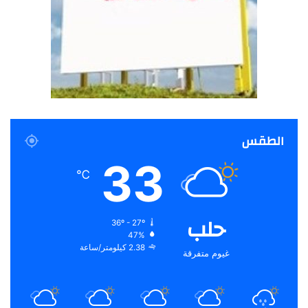
الطقس
33
℃
حلب
36º - 27º
47%
2.38 كيلومتر/ساعة
غيوم متفرقة