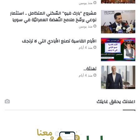
منذ يومين
مشروع “بارك فيو” السّكني المتكامل .. استثمار
نوعي يرسّخ ملامح النّهضة العمرانيّة في سوريا
منذ يومين
الأيام القاسية تصنع الأيادي التي لا ترتجف
منذ 4 أيام
تهنئة…
منذ 4 أيام
اعلانك يحقق غايتك