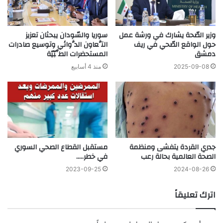
وزير الصّحة يشارك في ورشة عمل
سوريا والسّودان يبحثان تعزيز
حول الواقع الصّحي في ريف
التَّعاون الدَّوائي وتوسيع صادرات
دمشق
المستحضرات الطِّبّيّة
2025-09-08
منذ 4 أسابيع
جدري القردة يتفشى ومنظمة
مستقبل القطاع الصحي السوري
الصحة العالمية بحالة رعب
في خطر…..
2023-09-25
2024-08-26
اترك تعليقاً