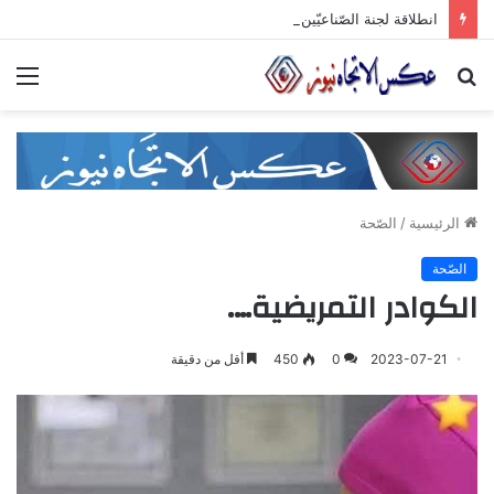
انطلاقة لجنة الصّناعيّين الشّباب في غرفة صناعة دمشق وريفها لدعم المشاركة الشّبابيّة في الصّناعة
بحث
الق
عن
الرئيسية
/
الصّحة
الصّحة
الكوادر التمريضية….
2023-07-21
0
450
أقل من دقيقة