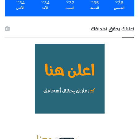
34
34
32
35
36
℃
℃
℃
℃
℃
الخميس
الجمعة
السبت
الأحد
الأثنين
اعلانك يحقق اهدافك