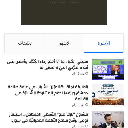
الأخيرة
الأشهر
تعليقات
سيدتي الدّنيا.. ها أنا أخلع رداء الجّدّيّة وأرقص على
أنغام تمرّدي الذي لا معنى له
منذ 3 أيام
انطلاقة لجنة الصّناعيّين الشّباب في غرفة صناعة
دمشق وريفها لدعم المشاركة الشّبابيّة في
الصّناعة
منذ 3 أيام
مشروع “بارك فيو” السّكني المتكامل .. استثمار
نوعي يرسّخ ملامح النّهضة العمرانيّة في سوريا
منذ 3 أيام