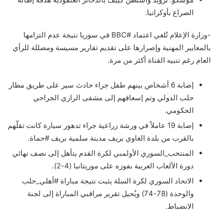
الصراع بأوكرانيا.
-وزارة الإعلام تُلغي اعتماد #BBC في سوريا نتيجة عدم التزامها
بالمعايير المهنية وإصرارها على تقديم تقارير مسيسة ومضللة للرأي
العام رغم تنبيه القناة أكثر من مرة.
إصابة 6 أشخاص بينهم طفل جراء حادث سير على طريق مطار
حلب الدولي وتم إسعافهم إلى مشفى الرازي الجراحي
الحكومي.
إصابة 19 عاملاً في ورشة زراعية جراء تدهور سيارة كانت تقلّهم
بالقرب من بلدة الغاوي بريف مدينة سلمية بريف #حماة.
المنتخب_السوري الأولمبي لكرة القدم يتأهل إلى نصف نهائي
دورة الألعاب العربية بفوزه على موريتانيا (4-2).
الاتحاد السوري لكرة السلة يثبت نتيجة مباراة #أهلي_حلب
والوحدة (78-74) ويُحيل تقرير مراقبي المباراة إلى لجنة
الانضباط.