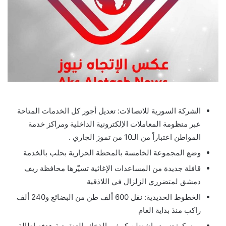
الشركة السورية للاتصالات: تعديل أجور كل الخدمات المتاحة
عبر منظومة المعاملات الإلكترونية الداخلية ومراكز خدمة
المواطن اعتباراً من الـ10 من تموز الجاري .
وضع المجموعة الخامسة بالمحطة الحرارية بحلب بالخدمة
قافلة جديدة من المساعدات الإغاثية تسيّرها محافظة ريف
دمشق لمتضرري الزلزال في اللاذقية
الخطوط الحديدية: نقل 600 ألف طن من البضائع و240 ألف
راكب منذ بداية العام
موسكو: تزويد واشنطن كييف بالذخائر العنقودية هدفه إطالة