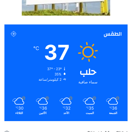
الطقس
37
℃
حلب
37º - 23º
35%
2 كيلومتر/ساعة
سماء صافية
30
36
32
35
36
℃
℃
℃
℃
℃
الجمعة
السبت
الأحد
الأثنين
الثلاثاء