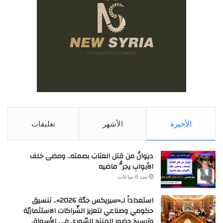
الأخيرة
الأشهر
تعليقات
ديوانُ من قتل العتابَ بصمته.. ومضى خلف
الأبوابِ يجرُّ ماضيه
منذ 6 ساعات
استعداداً لـ«سيريكس جدّة 2026».. تنسيق
حكومي وصناعي لتعزيز الشّراكات الاستثماريّة
وترسيخ حضور المنتج السّوري في الأسواق