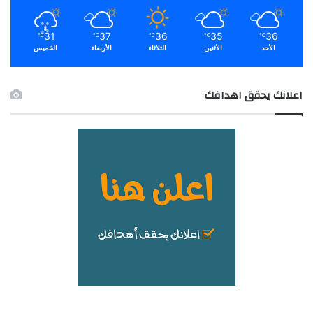
31
37
36
35
36
℃
℃
℃
℃
℃
الأحد
الأثنين
الثلاثاء
الأربعاء
الخميس
اعلانك يحقق اهدافك