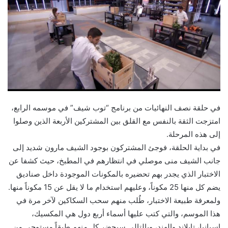
في حلقة نصف النهائيات من برنامج “توب شيف” في موسمه الرابع،
امتزجت الثقة بالنفس مع القلق بين المشتركين الأربعة الذين وصلوا
إلى هذه المرحلة.
في بداية الحلقة، فوجئ المشتركون بوجود الشيف مارون شديد إلى
جانب الشيف منى موصلي في انتظارهم في المطبخ، حيث كشفا عن
الاختبار الذي يجدر بهم تحضيره بالمكونات الموجودة داخل صناديق
يضم كل منها 25 مكوناً، وعليهم استخدام ما لا يقل عن 15 مكوناً منها.
ولمعرفة طبيعة الاختبار، طُلب منهم سحب السكاكين لآخر مرة في
هذا الموسم، والتي كتب عليها أسماء أربع دول هي المكسيك،
إسبانيا، تايلاند والهند، وبالتالي سيحضر كل منهم طبقاً مستوحى من