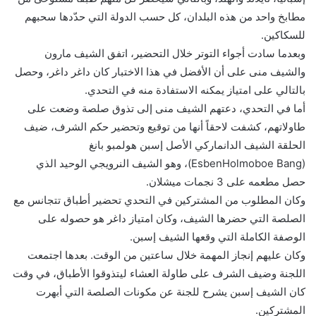
مطابخ واحد من هذه البلدان، كل حسب الدولة التي حدّدها سحبهم
للسكاكين.
وبعدما سادت أجواء التوتر خلال التحضير، اتفق الشيف مارون
والشيف منى على أن الأفضل في هذا الاختبار كان ​داغر داغر​، وحصل
بالتالي على امتياز يمكنه الاستفادة منه في التحدي.
أما في التحدي، دعتهم الشيف منى إلى تذوق صلصة وضعت على
طاولاتهم، كشفت لاحقاً أنها من توقيع وتحضير حكم الشرف، ضيف
الحلقة الشيف الدانماركي الأصل ​إسبن هولمبو بانغ​
(EsbenHolmoboe Bang)، وهو الشيف النرويجي الوحيد الذي
حصل مطعمه على 3 نجمات ميشلان.
وكان المطلوب من المشتركين في التحدي تحضير أطباق تتجانس مع
الصلصة التي حضرها الشيف، وكان امتياز داغر هو حصوله على
الوصفة الكاملة التي وقعها الشيف إسبن.
وكان عليهم إنجاز المهمة خلال ساعتين من الوقت. بعدها اجتمعت
اللجنة وضيف الشرف على طاولة العشاء ليتذوقوا الأطباق، في وقت
كان الشيف إسبن يشرح للجنة عن مكونات الصلصة التي أبهرت
المشتركين.