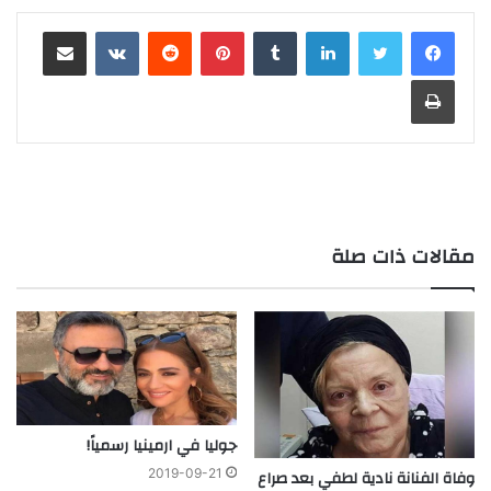
لينكدإن
‏Tumblr
بينتيريست
‏Reddit
‏VKontakte
مشاركة عبر البريد
طباعة
مقالات ذات صلة
جوليا في ارمينيا رسمياً!
وفاة الفنانة نادية لطفي بعد صراع
2019-09-21