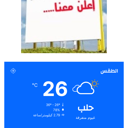
الطقس
26
℃
حلب
36º - 26º
78%
2.79 كيلومتر/ساعة
غيوم متفرقة