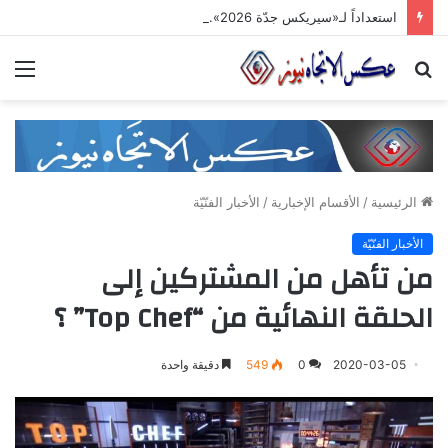
استعداداً لـ«سيريكس جدّة 2026».. تنسيق حكومي وصناعي لتعزيز الشّراكات الاستثماريّة وترسيخ حضور المنتج السّوري في الأسواق الخليجيّة
بحث
الق
عن
الرئيسية
/
الأقسام الإخبارية
/
الأخبار الفنّيّة
الأخبار الفنّيّة
من تأهل من المشتركين إلى
الحلقة النهائية من “Top Chef” ؟
2020-03-05
0
549
دقيقة واحدة