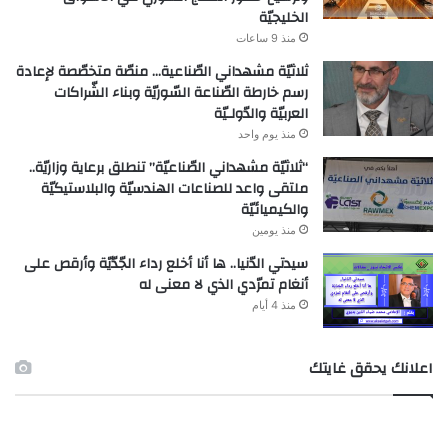
الخليجيّة
منذ 9 ساعات
ثلاثيّة مشهداني الصّناعية… منصّة متخصّصة لإعادة
رسم خارطة الصّناعة السّوريّة وبناء الشّراكات
العربيّة والدّولـيّة
منذ يوم واحد
“ثلاثيّة مشهداني الصّناعيّة” تنطلق برعاية وزاريّة..
ملتقى واعد للصناعات الهندسيّة والبلاستيكيّة
والكيميائيّة
منذ يومين
سيدتي الدّنيا.. ها أنا أخلع رداء الجّدّيّة وأرقص على
أنغام تمرّدي الذي لا معنى له
منذ 4 أيام
اعلانك يحقق غايتك