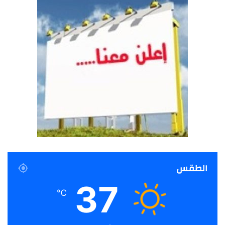
الطقس
37
℃