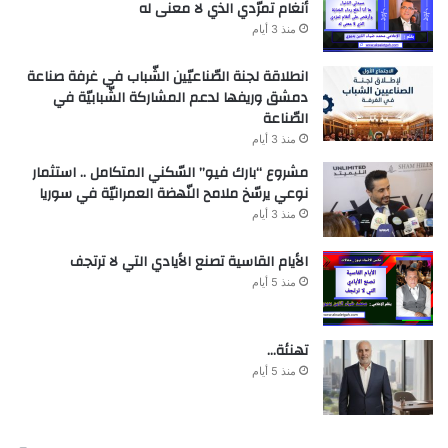
أنغام تمرّدي الذي لا معنى له
منذ 3 أيام
انطلاقة لجنة الصّناعيّين الشّباب في غرفة صناعة
دمشق وريفها لدعم المشاركة الشّبابيّة في
الصّناعة
منذ 3 أيام
مشروع “بارك فيو” السّكني المتكامل .. استثمار
نوعي يرسّخ ملامح النّهضة العمرانيّة في سوريا
منذ 3 أيام
الأيام القاسية تصنع الأيادي التي لا ترتجف
منذ 5 أيام
تهنئة…
منذ 5 أيام