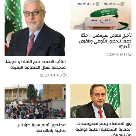
تأجيل معرض سيريكس _ جدّة
دعماً للحضور النّوعي والفرص
التّجاريّة
2026-06-16
النائب الصمد: منح الثقة او حجبها،
فتحدده شكل الحكومة العتيدة
2020-01-06
وزير الاقتصاد يمنع تصديرمعدات
محتجون أمام سرايا طرابلس
الحماية الشخصية الطبيةالواقية
طالبوا باقالة نهرا
من الامراض