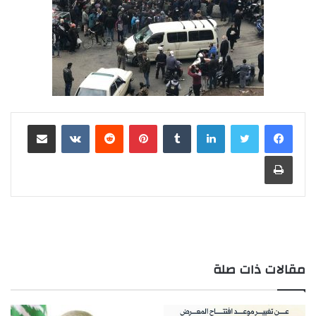
لينكدإن
‏Tumblr
بينتيريست
‏Reddit
‏VKontakte
مشاركة عبر البريد
طباعة
مقالات ذات صلة