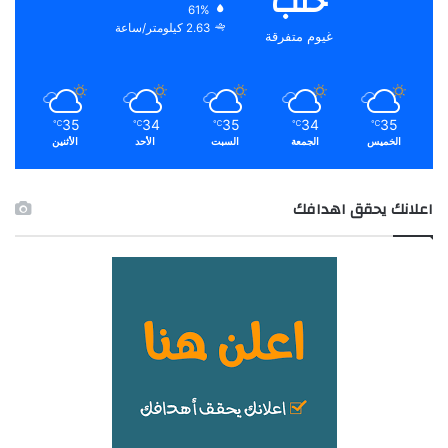
حلب
61%
2.63 كيلومتر/ساعة
غيوم متفرقة
35
34
35
34
35
℃
℃
℃
℃
℃
الخميس
الجمعة
السبت
الأحد
الأثنين
اعلانك يحقق اهدافك