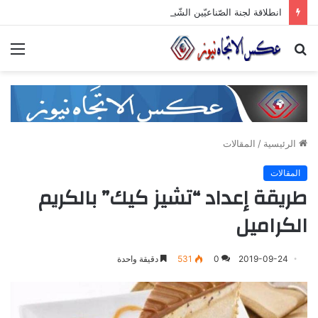
انطلاقة لجنة الصّناعيّين الشّباب في غرفة صناعة دمشق وريفها لدعم المشاركة الشّبابيّة في الصّناعة
بحث
الق
عن
الرئيسية
/
المقالات
المقالات
طريقة إعداد “تشيز كيك” بالكريم
الكراميل
2019-09-24
0
531
دقيقة واحدة