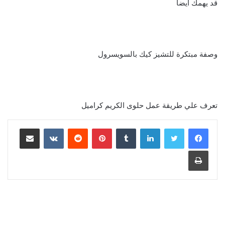
قد يهمك ايضا
وصفة مبتكرة للتشيز كيك بالسويسرول
تعرف علي طريقة عمل حلوى الكريم كراميل
لينكدإن
‏Tumblr
بينتيريست
‏Reddit
‏VKontakte
مشاركة عبر البريد
طباعة