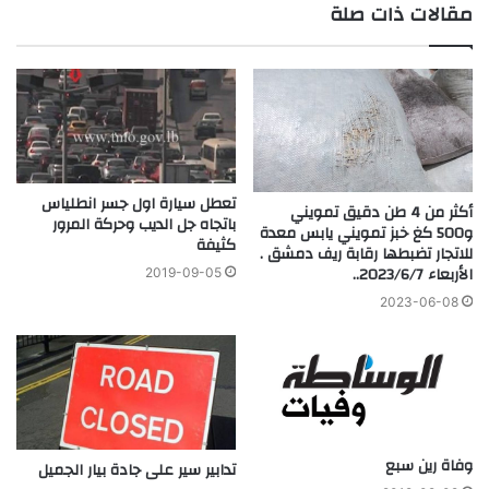
مقالات ذات صلة
تعطل سيارة اول جسر انطلياس
أكثر من 4 طن دقيق تمويني
باتجاه جل الديب وحركة المرور
و500 كغ خبز تمويني يابس معدة
كثيفة
للاتجار تضبطها رقابة ريف دمشق .
الأربعاء 2023/6/7..
2019-09-05
2023-06-08
وفاة رين سبع
تدابير سير على جادة بيار الجميل