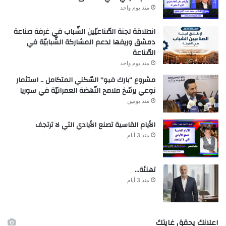
منذ يوم واحد
انطلاقة لجنة الصّناعيّين الشّباب في غرفة صناعة
دمشق وريفها لدعم المشاركة الشّبابيّة في
الصّناعة
منذ يوم واحد
مشروع “بارك فيو” السّكني المتكامل .. استثمار
نوعي يرسّخ ملامح النّهضة العمرانيّة في سوريا
منذ يومين
الأيام القاسية تصنع الأيادي التي لا ترتجف
منذ 3 أيام
تهنئة…
منذ 3 أيام
اعلانك يحقق غايتك