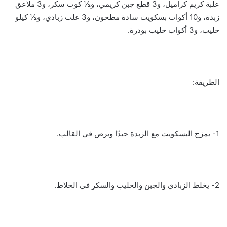
علبة كريم كراميل، و3 قطع جبن كريمي، و½ كوب سكر، و3 ملاعق
زبدة، و10 أكواب بسكويت سادة مطحون، و3 علب زبادي، و½ كيلو
حليب، و3 أكواب حليب بودرة.
الطريقة:
1- يمزج البسكويت مع الزبدة جيدًا ويرص في القالب.
2- يخلط الزبادي والجبن والحليب والسكر في الخلاط.