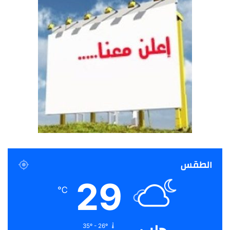
الطقس
29
℃
35º - 26º