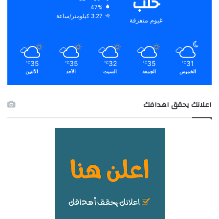
حلب
47%
3.27 كيلومتر/ساعة
غيوم متفرقة
35
35
32
35
31
℃
℃
℃
℃
℃
الخميس
الجمعة
السبت
الأحد
الأثنين
اعلانك يحقق اهدافك