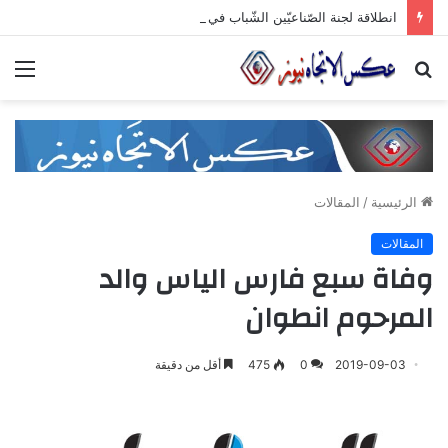
انطلاقة لجنة الصّناعيّين الشّباب في غرفة صناعة دمشق وريفها لدعم المشاركة الشّبابيّة في الصّناعة
بحث
الق
عن
الرئيسية
/
المقالات
المقالات
وفاة سبع فارس الياس والد
المرحوم انطوان
2019-09-03
0
475
أقل من دقيقة