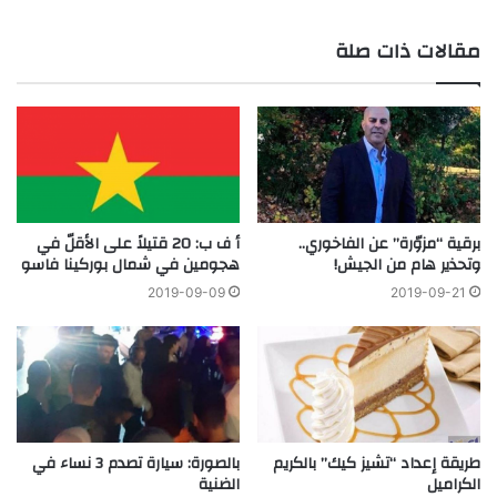
مقالات ذات صلة
برقية “مزوّرة” عن الفاخوري..
أ ف ب: 20 قتيلاً على الأقلّ في
وتحذير هام من الجيش!
هجومين في شمال بوركينا فاسو
2019-09-09
2019-09-21
طريقة إعداد “تشيز كيك” بالكريم
بالصورة: سيارة تصدم 3 نساء في
الكراميل
الضنية