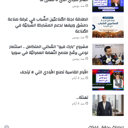
أنغام تمرّدي الذي لا معنى له
منذ يومين
انطلاقة لجنة الصّناعيّين الشّباب في غرفة صناعة
دمشق وريفها لدعم المشاركة الشّبابيّة في
الصّناعة
منذ يومين
مشروع “بارك فيو” السّكني المتكامل .. استثمار
نوعي يرسّخ ملامح النّهضة العمرانيّة في سوريا
منذ يومين
الأيام القاسية تصنع الأيادي التي لا ترتجف
منذ 4 أيام
تهنئة…
منذ 4 أيام
اعلانك يحقق غايتك