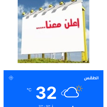
الطقس
32
℃
32º - 30º