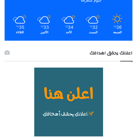
35
33
34
32
36
℃
℃
℃
℃
℃
الجمعة
السبت
الأحد
الأثنين
الثلاثاء
اعلانك يحقق اهدافك