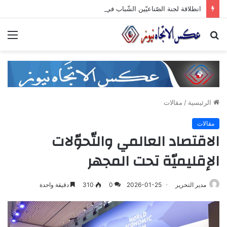
انطلاقة لجنة الصّناعيّين الشّباب في غرفة صناعة دمشق وريفها لدعم المشاركة الشّبابيّة في الصّناعة
بحث
الق
عن
الرئيسية
/
مقالات
مقالات
الاقتصاد العالمي والتّحوّلات
الإقليميّة تحت المجهر
مدير التحرير
2026-01-25
0
310
دقيقة واحدة