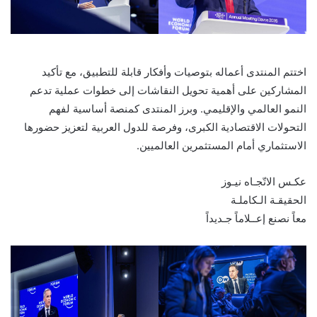
اختتم المنتدى أعماله بتوصيات وأفكار قابلة للتطبيق، مع تأكيد
المشاركين على أهمية تحويل النقاشات إلى خطوات عملية تدعم
النمو العالمي والإقليمي. وبرز المنتدى كمنصة أساسية لفهم
التحولات الاقتصادية الكبرى، وفرصة للدول العربية لتعزيز حضورها
الاستثماري أمام المستثمرين العالميين.
عكـس الاتّجـاه نيـوز
الحقيقـة الـكاملـة
معاً نصنع إعــلاماً جـديداً