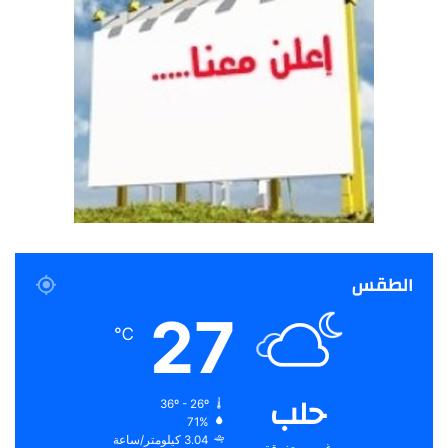
الطقس
27
℃
حلب
36º - 26º
71%
3.04 كيلومتر/ساعة
غيوم متفرقة