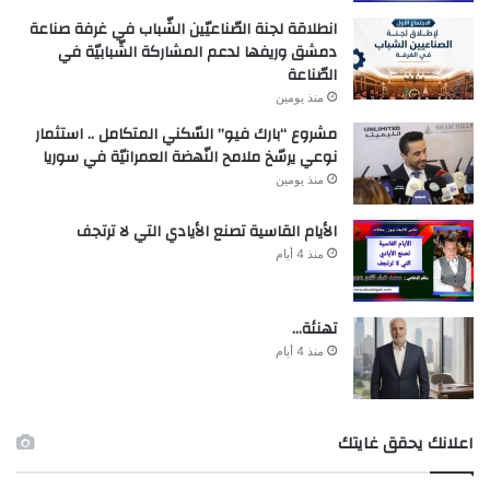
انطلاقة لجنة الصّناعيّين الشّباب في غرفة صناعة
دمشق وريفها لدعم المشاركة الشّبابيّة في
الصّناعة
منذ يومين
مشروع “بارك فيو” السّكني المتكامل .. استثمار
نوعي يرسّخ ملامح النّهضة العمرانيّة في سوريا
منذ يومين
الأيام القاسية تصنع الأيادي التي لا ترتجف
منذ 4 أيام
تهنئة…
منذ 4 أيام
اعلانك يحقق غايتك