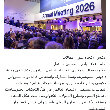
عكـس الاتّـجاه نيـوز _ مقالات
بقلم : علاء البادي – صحفي مستقل
اختُتمت فعاليات منتدى الاقتصاد العالمي – دافوس 2026 في مدينة
دافوس السويسرية، وسط مشاركة واسعة من قادة دول، مسؤولين
حكوميين، خبراء اقتصاديين، ورؤساء شركات عالمية. وتناولت
النقاشات مستقبل الاقتصاد العالمي في ظلّ التّحدّيات الجيوسياسيّة
، تباطؤ النمو ، وتسارع التحولات التكنولوجية، حيث شكّل المنتدى
منصّة حيويّة لتعزيز التعاون الدولي واستشراف فرص الاستثمار
المستقبلية.