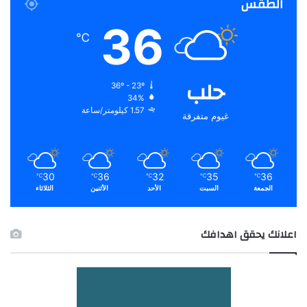
الطقس
36
℃
حلب
36º - 23º
34%
1.57 كيلومتر/ساعة
غيوم متفرقة
30
36
32
35
36
℃
℃
℃
℃
℃
الجمعة
السبت
الأحد
الأثنين
الثلاثاء
اعلانك يحقق اهدافك