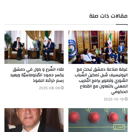
مقالات ذات صلة
لقاء الشّرع و باول في دمشق
غرفة صناعة دمشق تبحث مع
يكسر جمود الدّبلوماسيّة ويعيد
اليونيسيف سُبل تمكين الشّباب
رسم خرائط النفوذ
السّوري وتطوير برامج التّدريب
المهني بالتعاون مع القطاع
2025-08-06
الحكومي
2025-10-16