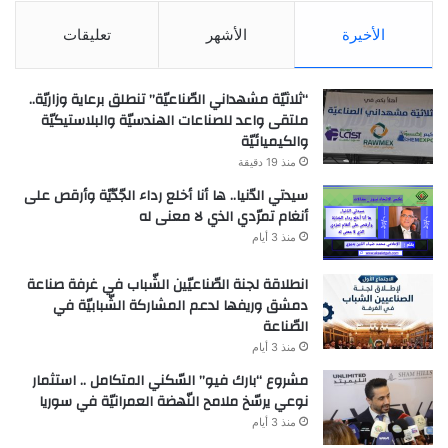
الأخيرة
الأشهر
تعليقات
“ثلاثيّة مشهداني الصّناعيّة” تنطلق برعاية وزاريّة..
ملتقى واعد للصناعات الهندسيّة والبلاستيكيّة
والكيميائيّة
منذ 19 دقيقة
سيدتي الدّنيا.. ها أنا أخلع رداء الجّدّيّة وأرقص على
أنغام تمرّدي الذي لا معنى له
منذ 3 أيام
انطلاقة لجنة الصّناعيّين الشّباب في غرفة صناعة
دمشق وريفها لدعم المشاركة الشّبابيّة في
الصّناعة
منذ 3 أيام
مشروع “بارك فيو” السّكني المتكامل .. استثمار
نوعي يرسّخ ملامح النّهضة العمرانيّة في سوريا
منذ 3 أيام