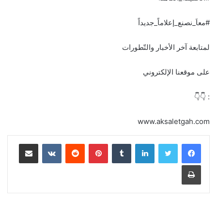
#معاَ_نصنع_إعلاماً_جديداً
لمتابعة آخر الأخبار والتّطورات
على موقعنا الإلكتروني
: 👇👇
www.aksaletgah.com
لينكدإن
بينتيريست
مشاركة عبر البريد
طباعة