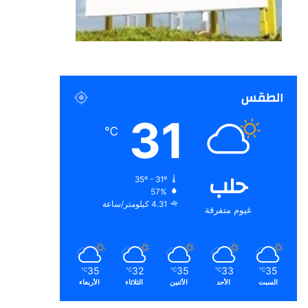
الطقس
31
℃
حلب
35º - 31º
57%
4.31 كيلومتر/ساعة
غيوم متفرقة
35
32
35
33
35
℃
℃
℃
℃
℃
السبت
الأحد
الأثنين
الثلاثاء
الأربعاء