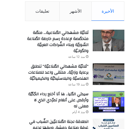
الأخيرة
الأشهر
تعليقات
ثلاثيّة مشهداني الصّناعية… منصّة
متخصّصة لإعادة رسم خارطة الصّناعة
السّوريّة وبناء الشّراكات العربيّة
والدّولـيّة
منذ 12 ساعة
“ثلاثيّة مشهداني الصّناعيّة” تنطلق
برعاية وزاريّة.. ملتقى واعد للصناعات
الهندسيّة والبلاستيكيّة والكيميائيّة
منذ 19 ساعة
سيدتي الدّنيا.. ها أنا أخلع رداء الجّدّيّة
وأرقص على أنغام تمرّدي الذي لا
معنى له
منذ 4 أيام
انطلاقة لجنة الصّناعيّين الشّباب في
غرفة صناعة دمشق وريفها لدعم