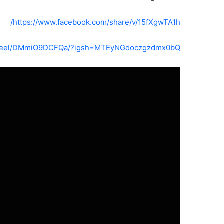
https://www.facebook.com/share/v/15fXgwTA1h/
/reel/DMmiO9DCFQa/?igsh=MTEyNGdoczgzdmx0bQ==