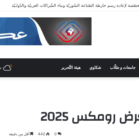
عاية وزاريّة.. ملتقى واعد للصناعات الهندسيّة والبلاستيكيّة والكيميائيّة
جامعات و طلّاب
شكاوي
هيئة التَّحرير
ح
ض رومكس 2025
0
442
أقل من دقيقة