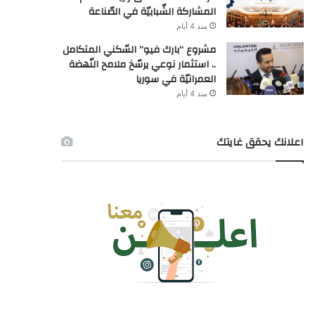
المشاركة الشّبابيّة في الصّناعة
منذ 4 أيام
مشروع “بارك فيو” السّكني المتكامل
.. استثمار نوعي يرسّخ ملامح النّهضة
العمرانيّة في سوريا
منذ 4 أيام
اعلانك يحقق غايتك