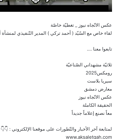
عكس الاتّجاه نيوز _ تغطيّة خاصّة
لقاء خاص مع السّيّد ( أحمد تركي ) المدير التّنفيذي لمنشأة 
تابعوا معنا ….
ثلاثيّة مشهداني الصّناعيّة
رومكس2025
سيريا بلاست
معارض دمشق
عكس الاتّجاه نيوز
الحقيقة الكاملة
معاً نصنع إعلاماً جديداً
لمتابعة آخر الأخبار والتّطورات على موقعنا الإلكتروني : 👇👇
www.aksaletgah.com