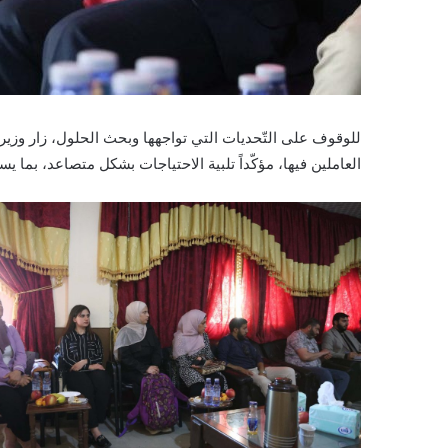
للوقوف على التّحديات التي تواجهها وبحث الحلول، زار وزير ال
العاملين فيها، مؤكّداً تلبية الاحتياجات بشكل متصاعد، بما ي