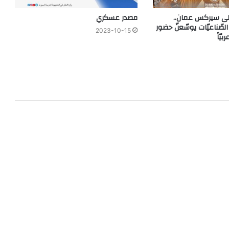
ى سيركس عمان..
مصدر عسكري
لصّناعيّات يوسّعنّ حضور
2023-10-15
يّاً