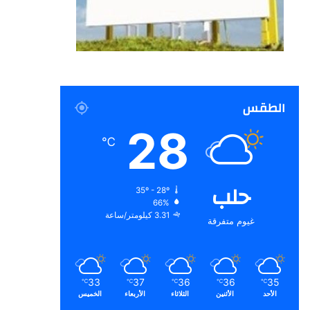
الطقس
28
℃
حلب
35º - 28º
66%
3.31 كيلومتر/ساعة
غيوم متفرقة
33
37
36
36
35
℃
℃
℃
℃
℃
الأحد
الأثنين
الثلاثاء
الأربعاء
الخميس