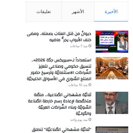
الأخيرة
الأشهر
تعليقات
ديوانُ من قتل العتابَ بصمته.. ومضى
خلف الأبوابِ يجرُّ ماضيه
منذ 7 ساعات
استعداداً لـ«سيريكس جدّة 2026»..
تنسيق حكومي وصناعي لتعزيز
الشّراكات الاستثماريّة وترسيخ حضور
المنتج السّوري في الأسواق الخليجيّة
منذ 10 ساعات
ثلاثيّة مشهداني الصّناعية… منصّة
متخصّصة لإعادة رسم خارطة الصّناعة
السّوريّة وبناء الشّراكات العربيّة
والدّولـيّة
منذ يوم واحد
“ثلاثيّة مشهداني الصّناعيّة” تنطلق