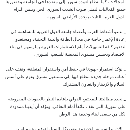
المجالات، كما نتطلع لعودة سوريا إلى مقعدها في الجامعة وحضورها
جميع الفعاليات لتمثل صوت الشعب السوري الحر، ونثمن التزام
الدول العربية الثابت بوحدة الأراضي السورية.
_ ندعو أشقاءنا العرب وأعضاء جامعة الدول العربية للمساهمة في
إعادة الإعمار خاصة في مجال الطاقة والبنية التحتية، ومستعدون
لتقديم كافة التسهيلات أمام الاستثمارات العربية بما يسهم في بناء
الاقتصاد وتحسين مستوى المعيشة للشعب السوري.
_ نؤكد استمرار جهودنا في حفظ أمن واستقرار المنطقة، ونقف على
أعتاب مرحلة جديدة نتطلع فيها إلى مستقبل مشرق يقوم على أسس
السلام والازدهار والتعاون المشترك.
_ نجدد مطالبتنا للمجتمع الدولي بإعادة النظر بالعقوبات المفروضة
على سوريا، التي تقف عائقاً أمام التعافي، ونؤكد أن أيدينا ممدودة
لكل من يسعى لبناء وخدمة هذا الوطن.
_ الإدارة السورية الجديدة تسعى بكل السبل لتوفير بيئة مناسبة