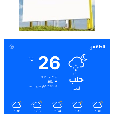
الطقس
26
℃
حلب
36º - 26º
85%
7.83 كيلومتر/ساعة
أمطار
36
33
34
31
36
℃
℃
℃
℃
℃