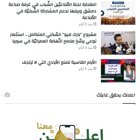
انطلاقة لجنة الصّناعيّين الشّباب في غرفة صناعة
دمشق وريفها لدعم المشاركة الشّبابيّة في
الصّناعة
منذ 3 أيام
مشروع “بارك فيو” السّكني المتكامل .. استثمار
نوعي يرسّخ ملامح النّهضة العمرانيّة في سوريا
منذ 3 أيام
الأيام القاسية تصنع الأيادي التي لا ترتجف
منذ 5 أيام
اعلانك يحقق غايتك