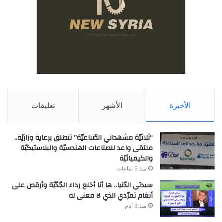
الأخيرة
الأشهر
تعليقات
“ثلاثيّة مشهداني الصّناعيّة” تنطلق برعاية وزاريّة..
ملتقى واعد للصناعات الهندسيّة والبلاستيكيّة
والكيميائيّة
منذ 5 ساعات
سيدتي الدّنيا.. ها أنا أخلع رداء الجّدّيّة وأرقص على
أنغام تمرّدي الذي لا معنى له
منذ 3 أيام