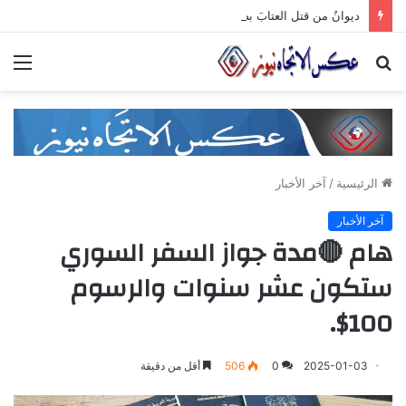
ديوانُ من قتل العتابَ بصمته.. ومضى خلف الأبوابِ يجرُّ ماضيه
بحث
الق
عن
الرئيسية
/
آخر الأخبار
آخر الأخبار
هام 🔴مدة جواز السفر السوري
ستكون عشر سنوات والرسوم
100$.
2025-01-03
0
506
أقل من دقيقة