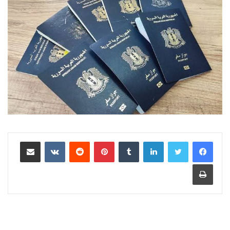
لينكدإن
‏Tumblr
بينتيريست
‏Reddit
‏VKontakte
مشاركة عبر البريد
طباعة