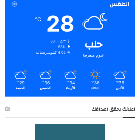
الطقس
28
℃
حلب
36º - 27º
58%
4.05 كيلومتر/ساعة
غيوم متفرقة
29
36
34
36
36
℃
℃
℃
℃
℃
الأثنين
الثلاثاء
الأربعاء
الخميس
الجمعة
اعلانك يحقق اهدافك