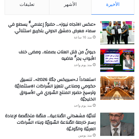
الأخيرة
الأشهر
تعليقات
«عكس الاتجاه نيوز»… حضورٌ إعلاميٌّ يسطع في
سماء معرض دمشق الدولي بتكريمٍ استثنائي.
منذ 16 ساعة
ديوانُ من قتل العتابَ بصمته.. ومضى خلف
الأبوابِ يجرُّ ماضيه
منذ يوم واحد
استعداداً لـ«سيريكس جدّة 2026».. تنسيق
حكومي وصناعي لتعزيز الشّراكات الاستثماريّة
وترسيخ حضور المنتج السّوري في الأسواق
الخليجيّة
منذ يوم واحد
ثلاثيّة مشهداني الصّناعية… منصّة متخصّصة لإعادة
رسم خارطة الصّناعة السّوريّة وبناء الشّراكات
العربيّة والدّولـيّة
منذ يومين