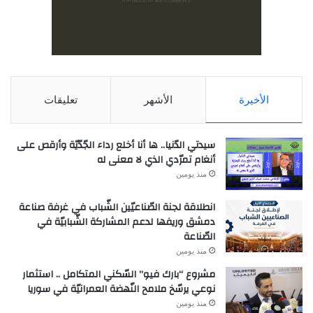
الأخيرة
الأشهر
تعليقات
سيدتي الدّنيا.. ها أنا أخلع رداء الجّدّيّة وأرقص على
أنغام تمرّدي الذي لا معنى له
منذ يومين
انطلاقة لجنة الصّناعيّين الشّباب في غرفة صناعة
دمشق وريفها لدعم المشاركة الشّبابيّة في
الصّناعة
منذ يومين
مشروع “بارك فيو” السّكني المتكامل .. استثمار
نوعي يرسّخ ملامح النّهضة العمرانيّة في سوريا
منذ يومين