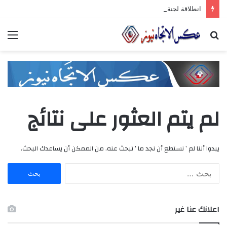
انطلاقة لجنة الصّناعيّين الشّباب في غرفة صناعة دمشق وريفها لدعم المشاركة الشّبابيّة في الصّناعة
بحث
الق
عن
لم يتم العثور على نتائج
يبدوا أننا لم ’ نستطع أن نجد ما ’ تبحث عنه. من الممكن أن يساعدك البحث.
ا
ل
ب
ح
اعلانك عنا غير
ث
ع