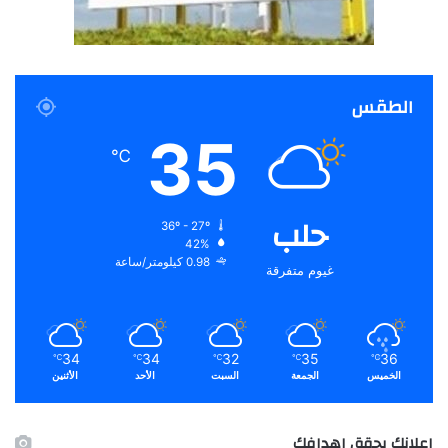
الطقس
35
℃
حلب
36º - 27º
42%
0.98 كيلومتر/ساعة
غيوم متفرقة
34
34
32
35
36
℃
℃
℃
℃
℃
الخميس
الجمعة
السبت
الأحد
الأثنين
اعلانك يحقق اهدافك