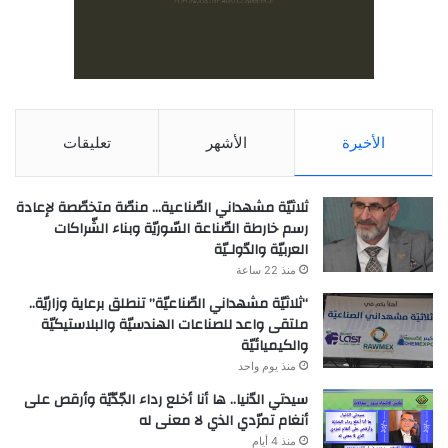
الأخيرة
الأشهر
تعليقات
ثلاثيّة مشهداني الصّناعية… منصّة متخصّصة لإعادة
رسم خارطة الصّناعة السّوريّة وبناء الشّراكات
العربيّة والدّولـيّة
منذ 22 ساعة
“ثلاثيّة مشهداني الصّناعيّة” تنطلق برعاية وزاريّة..
ملتقى واعد للصناعات الهندسيّة والبلاستيكيّة
والكيميائيّة
منذ يوم واحد
سيدتي الدّنيا.. ها أنا أخلع رداء الجّدّيّة وأرقص على
أنغام تمرّدي الذي لا معنى له
منذ 4 أيام