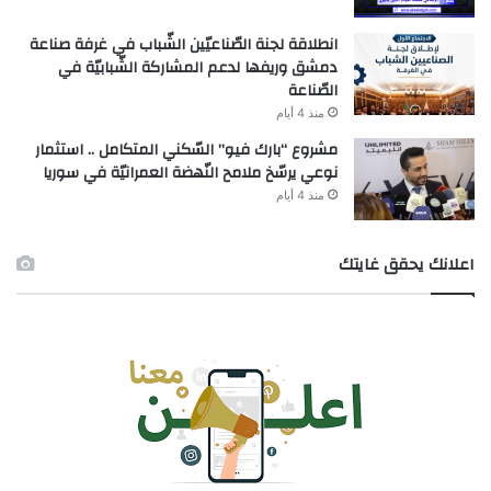
انطلاقة لجنة الصّناعيّين الشّباب في غرفة صناعة
دمشق وريفها لدعم المشاركة الشّبابيّة في
الصّناعة
منذ 4 أيام
مشروع “بارك فيو” السّكني المتكامل .. استثمار
نوعي يرسّخ ملامح النّهضة العمرانيّة في سوريا
منذ 4 أيام
اعلانك يحقق غايتك