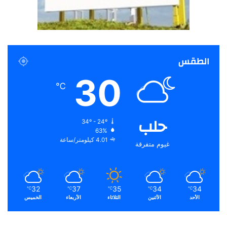
الطقس
30
℃
حلب
34º - 24º
63%
4.01 كيلومتر/ساعة
غيوم متفرقة
32
37
35
34
34
℃
℃
℃
℃
℃
الأحد
الأثنين
الثلاثاء
الأربعاء
الخميس