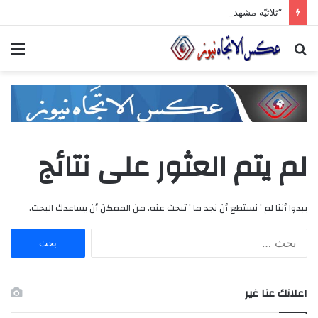
“ثلاثيّة مشهداني الصّناعيّة” تنطلق برعاية وزاريّة.. ملتقى واعد للصناعات الهندسيّة والبلاستيكيّة والكيميائيّة
بحث
الق
عن
لم يتم العثور على نتائج
يبدوا أننا لم ’ نستطع أن نجد ما ’ تبحث عنه. من الممكن أن يساعدك البحث.
ا
ل
ب
ح
اعلانك عنا غير
ث
ع