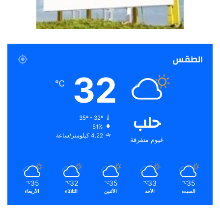
الطقس
32
℃
حلب
35º - 32º
51%
4.22 كيلومتر/ساعة
غيوم متفرقة
35
32
35
33
35
℃
℃
℃
℃
℃
السبت
الأحد
الأثنين
الثلاثاء
الأربعاء