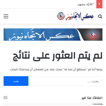
“ثلاثيّة مشهداني الصّناعيّة” تنطلق برعاية وزاريّة.. ملتقى واعد للصناعات الهندسيّة والبلاستيكيّة والكيميائيّة
بحث
الق
عن
لم يتم العثور على نتائج
يبدوا أننا لم ’ نستطع أن نجد ما ’ تبحث عنه. من الممكن أن يساعدك البحث.
ا
ل
ب
ح
اعلانك عنا غير
ث
ع