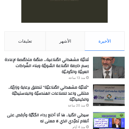
الأخيرة
الأشهر
تعليقات
ثلاثيّة مشهداني الصّناعية… منصّة متخصّصة لإعادة
رسم خارطة الصّناعة السّوريّة وبناء الشّراكات
العربيّة والدّولـيّة
منذ 13 ساعة
“ثلاثيّة مشهداني الصّناعيّة” تنطلق برعاية وزاريّة..
ملتقى واعد للصناعات الهندسيّة والبلاستيكيّة
والكيميائيّة
منذ 20 ساعة
سيدتي الدّنيا.. ها أنا أخلع رداء الجّدّيّة وأرقص على
أنغام تمرّدي الذي لا معنى له
منذ 4 أيام