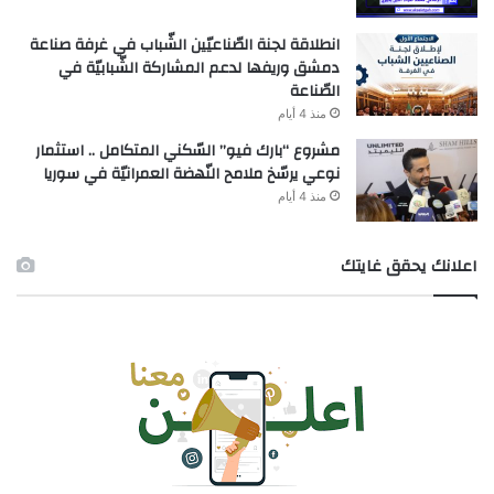
انطلاقة لجنة الصّناعيّين الشّباب في غرفة صناعة
دمشق وريفها لدعم المشاركة الشّبابيّة في
الصّناعة
منذ 4 أيام
مشروع “بارك فيو” السّكني المتكامل .. استثمار
نوعي يرسّخ ملامح النّهضة العمرانيّة في سوريا
منذ 4 أيام
اعلانك يحقق غايتك