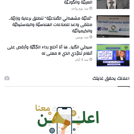
العربيّة والدّولـيّة
منذ يوم واحد
“ثلاثيّة مشهداني الصّناعيّة” تنطلق برعاية وزاريّة..
ملتقى واعد للصناعات الهندسيّة والبلاستيكيّة
والكيميائيّة
منذ يومين
سيدتي الدّنيا.. ها أنا أخلع رداء الجّدّيّة وأرقص على
أنغام تمرّدي الذي لا معنى له
منذ 4 أيام
اعلانك يحقق غايتك