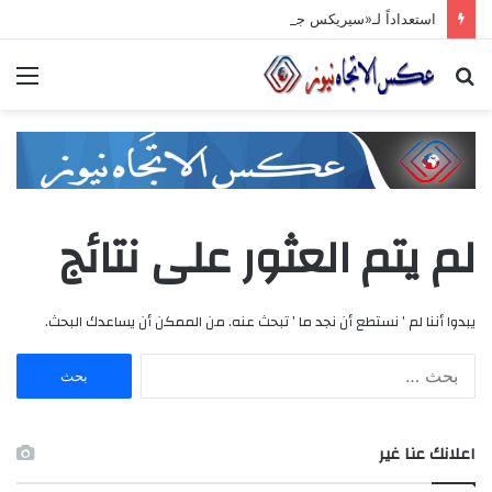
استعداداً لـ«سيريكس جدّة 2026».. تنسيق حكومي وصناعي لتعزيز الشّراكات الاستثماريّة وترسيخ حضور المنتج السّوري في الأسواق الخليجيّة
بحث
الق
عن
لم يتم العثور على نتائج
يبدوا أننا لم ’ نستطع أن نجد ما ’ تبحث عنه. من الممكن أن يساعدك البحث.
ا
ل
ب
ح
اعلانك عنا غير
ث
ع