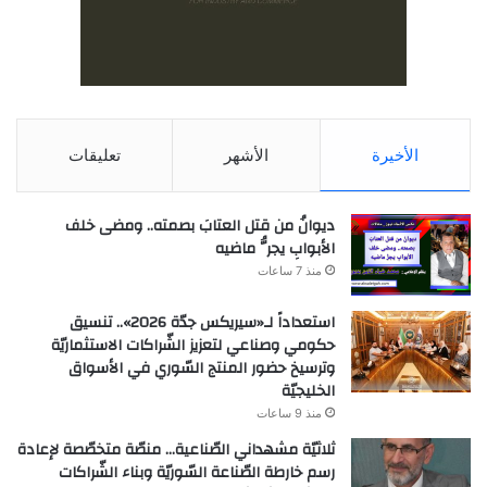
الأخيرة
الأشهر
تعليقات
ديوانُ من قتل العتابَ بصمته.. ومضى خلف
الأبوابِ يجرُّ ماضيه
منذ 7 ساعات
استعداداً لـ«سيريكس جدّة 2026».. تنسيق
حكومي وصناعي لتعزيز الشّراكات الاستثماريّة
وترسيخ حضور المنتج السّوري في الأسواق
الخليجيّة
منذ 9 ساعات
ثلاثيّة مشهداني الصّناعية… منصّة متخصّصة لإعادة
رسم خارطة الصّناعة السّوريّة وبناء الشّراكات