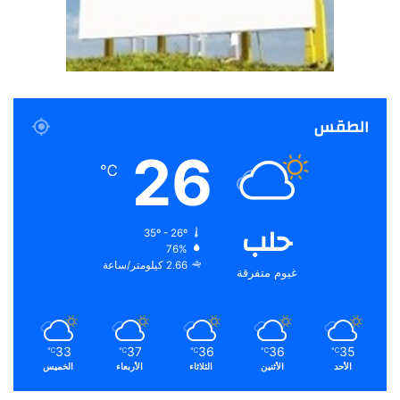
الطقس
26
℃
حلب
35º - 26º
76%
2.66 كيلومتر/ساعة
غيوم متفرقة
33
37
36
36
35
℃
℃
℃
℃
℃
الأحد
الأثنين
الثلاثاء
الأربعاء
الخميس