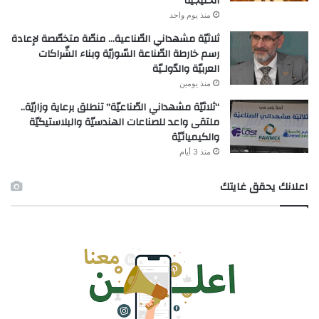
الخليجيّة
منذ يوم واحد
ثلاثيّة مشهداني الصّناعية… منصّة متخصّصة لإعادة
رسم خارطة الصّناعة السّوريّة وبناء الشّراكات
العربيّة والدّولـيّة
منذ يومين
“ثلاثيّة مشهداني الصّناعيّة” تنطلق برعاية وزاريّة..
ملتقى واعد للصناعات الهندسيّة والبلاستيكيّة
والكيميائيّة
منذ 3 أيام
اعلانك يحقق غايتك