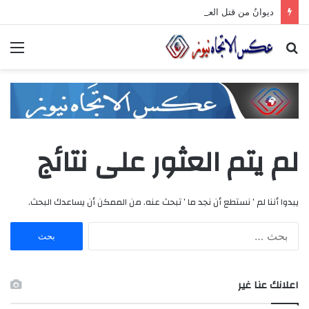
ديوانُ من قتل العتابَ بصمته.. ومضى خلف الأبوابِ يجرُّ ماضيه
بحث
الق
عن
لم يتم العثور على نتائج
يبدوا أننا لم ’ نستطع أن نجد ما ’ تبحث عنه. من الممكن أن يساعدك البحث.
ا
ل
ب
ح
اعلانك عنا غير
ث
ع