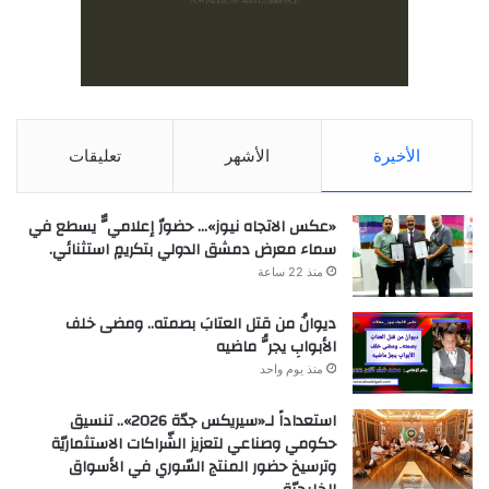
الأخيرة
الأشهر
تعليقات
«عكس الاتجاه نيوز»… حضورٌ إعلاميٌّ يسطع في
سماء معرض دمشق الدولي بتكريمٍ استثنائي.
منذ 22 ساعة
ديوانُ من قتل العتابَ بصمته.. ومضى خلف
الأبوابِ يجرُّ ماضيه
منذ يوم واحد
استعداداً لـ«سيريكس جدّة 2026».. تنسيق
حكومي وصناعي لتعزيز الشّراكات الاستثماريّة
وترسيخ حضور المنتج السّوري في الأسواق