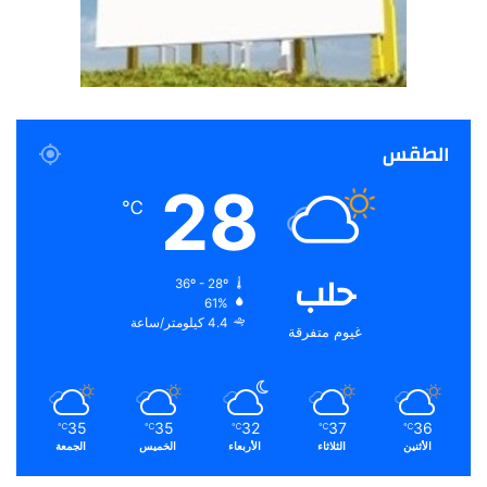
الطقس
28
℃
حلب
36º - 28º
61%
4.4 كيلومتر/ساعة
غيوم متفرقة
35
35
32
37
36
℃
℃
℃
℃
℃
الأثنين
الثلاثاء
الأربعاء
الخميس
الجمعة