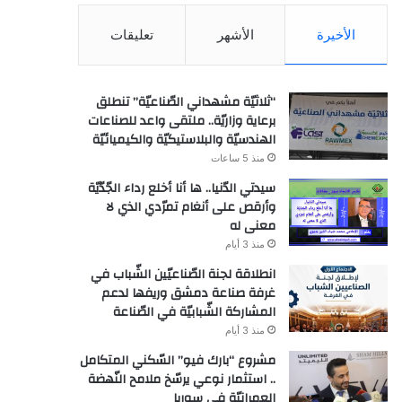
الأخيرة
الأشهر
تعليقات
“ثلاثيّة مشهداني الصّناعيّة” تنطلق
برعاية وزاريّة.. ملتقى واعد للصناعات
الهندسيّة والبلاستيكيّة والكيميائيّة
منذ 5 ساعات
سيدتي الدّنيا.. ها أنا أخلع رداء الجّدّيّة
وأرقص على أنغام تمرّدي الذي لا
معنى له
منذ 3 أيام
انطلاقة لجنة الصّناعيّين الشّباب في
غرفة صناعة دمشق وريفها لدعم
المشاركة الشّبابيّة في الصّناعة
منذ 3 أيام
مشروع “بارك فيو” السّكني المتكامل
.. استثمار نوعي يرسّخ ملامح النّهضة
العمرانيّة في سوريا