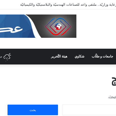
دّيّة وأرقص على أنغام تمرّدي الذي لا معنى له
جامعات و طلّاب
شكاوي
هيئة التَّحرير
حل
ج
لبحث.
ا
ل