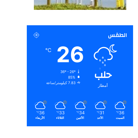
الطقس
26
℃
حلب
36º - 26º
85%
7.83 كيلومتر/ساعة
أمطار
36
33
34
31
36
℃
℃
℃
℃
℃
السبت
الأحد
الأثنين
الثلاثاء
الأربعاء