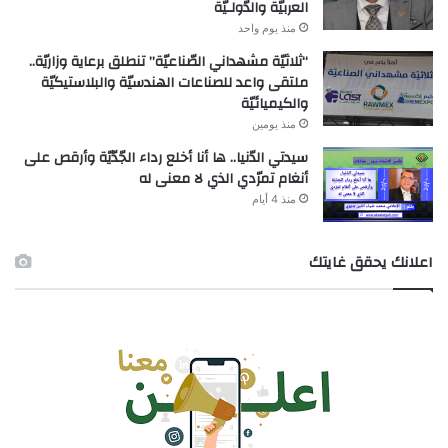
العربيّة والدّولـيّة
منذ يوم واحد
“ثلاثيّة مشهداني الصّناعيّة” تنطلق برعاية وزاريّة..
ملتقى واعد للصناعات الهندسيّة والبلاستيكيّة
والكيميائيّة
منذ يومين
سيدتي الدّنيا.. ها أنا أخلع رداء الجّدّيّة وأرقص على
أنغام تمرّدي الذي لا معنى له
منذ 4 أيام
اعلانك يحقق غايتك