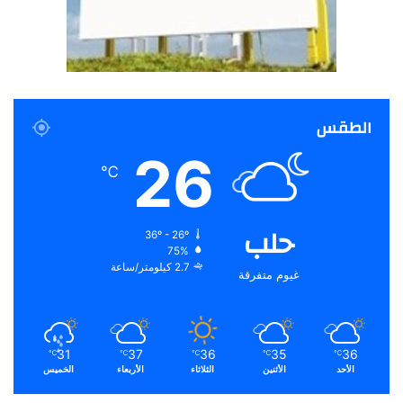
الطقس
26
℃
حلب
36º - 26º
75%
2.7 كيلومتر/ساعة
غيوم متفرقة
31
37
36
35
36
℃
℃
℃
℃
℃
الأحد
الأثنين
الثلاثاء
الأربعاء
الخميس