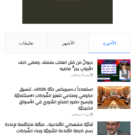
الأخيرة
الأشهر
تعليقات
ديوانُ من قتل العتابَ بصمته.. ومضى خلف
الأبوابِ يجرُّ ماضيه
منذ 4 ساعات
استعداداً لـ«سيريكس جدّة 2026».. تنسيق
حكومي وصناعي لتعزيز الشّراكات الاستثماريّة
وترسيخ حضور المنتج السّوري في الأسواق
الخليجيّة
منذ 7 ساعات
ثلاثيّة مشهداني الصّناعية… منصّة متخصّصة لإعادة
رسم خارطة الصّناعة السّوريّة وبناء الشّراكات