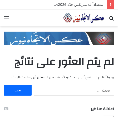
استعداداً لـ«سيريكس جدّة 2026».. تنسيق حكومي وصناعي لتعزيز الشّراكات الاستثماريّة وترسيخ حضور المنتج السّوري في الأسواق الخليجيّة
بحث
الق
عن
لم يتم العثور على نتائج
يبدوا أننا لم ’ نستطع أن نجد ما ’ تبحث عنه. من الممكن أن يساعدك البحث.
ا
ل
ب
ح
اعلانك عنا غير
ث
ع