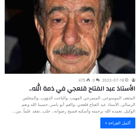
475
0
2023-07-16
الأستاذ عبد الفتاح قلعجي في ذمة الله..
المثقف الموسوعي..المسرحي المهيب..والباحث الدؤوب..والمخلص
الرسالي..الأستاذ عبد الفتاح قلعجي..والعم أبو ياسر..حسبنا الله ونعم
الوكيل..تغمده الله برحمته وأسكنه فسيح رضوانه.. حلب..تفقد علماً..من…
أكمل القراءة »