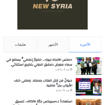
الأخيرة
الأشهر
تعليقات
«عكس الاتجاه نيوز»… حضورٌ إعلاميٌّ يسطع في
سماء معرض دمشق الدولي بتكريمٍ استثنائي.
منذ 4 ساعات
ديوانُ من قتل العتابَ بصمته.. ومضى خلف
الأبوابِ يجرُّ ماضيه
منذ 15 ساعة
استعداداً لـ«سيريكس جدّة 2026».. تنسيق