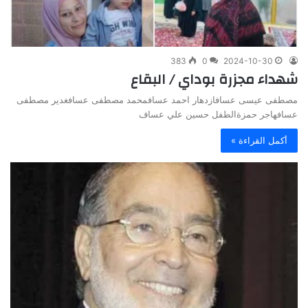
383
0
2024-10-30
شهداء مجزرة بوداي / البقاع
مصطفى عيسى عسافازدهار احمد عسافمحمد مصطفى عسافغدير مصطفى
عسافهاجر حمزةالطفل حسين علي عساف
أكمل القراءة »