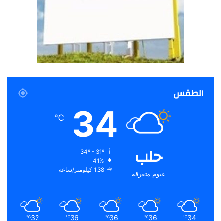
الطقس
34
℃
حلب
34º - 31º
41%
1.38 كيلومتر/ساعة
غيوم متفرقة
32
36
36
36
34
℃
℃
℃
℃
℃