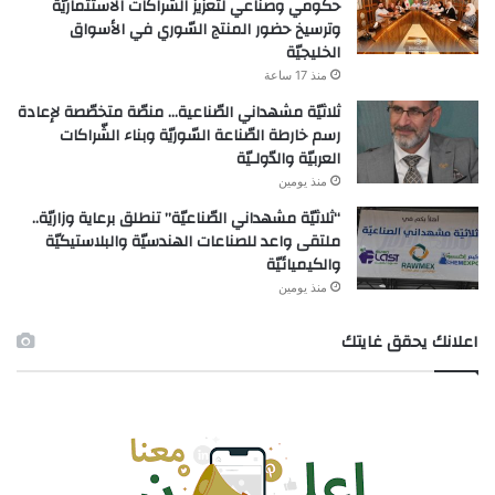
حكومي وصناعي لتعزيز الشّراكات الاستثماريّة
وترسيخ حضور المنتج السّوري في الأسواق
الخليجيّة
منذ 17 ساعة
ثلاثيّة مشهداني الصّناعية… منصّة متخصّصة لإعادة
رسم خارطة الصّناعة السّوريّة وبناء الشّراكات
العربيّة والدّولـيّة
منذ يومين
“ثلاثيّة مشهداني الصّناعيّة” تنطلق برعاية وزاريّة..
ملتقى واعد للصناعات الهندسيّة والبلاستيكيّة
والكيميائيّة
منذ يومين
اعلانك يحقق غايتك