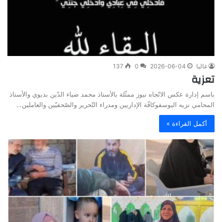
غاليا
2026-06-04
0
137
تعزية
باسم إدارة عكس الاتّجاه نيوز ممثّلة بالأستاذ محمد ضياء الدّين بديوي والأستاذ
المحامي نزيه اليوسفوكافّة الإداريين ومدراء التّحرير والصّحفيّين والعاملين…
أكمل القراءة »