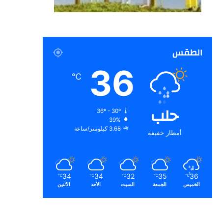
الطقس
36
℃
حلب
36º - 30º
39%
3.68 كيلومتر/ساعة
أمطار خفيفة
34
34
32
35
36
℃
℃
℃
℃
℃
الخميس
الجمعة
السبت
الأحد
الأثنين