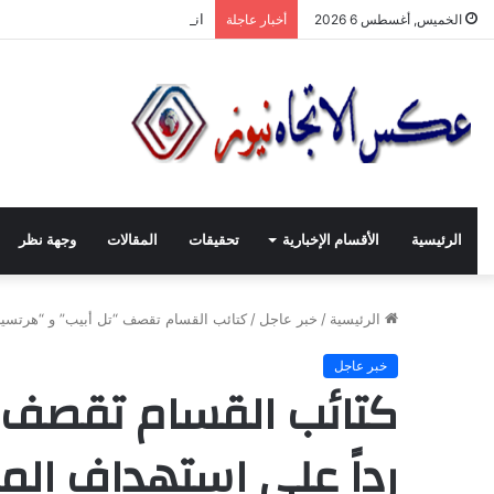
انطلاقة لجنة الصّناعيّين الشّباب 
الخميس, أغسطس 6 2026
أخبار عاجلة
الرئيسية
الأقسام الإخبارية
تحقيقات
المقالات
وجهة نظر
الرئيسية
/
خبر عاجل
/
كتائب القسام تقصف “تل أبيب” و “هرتسيليا
خبر عاجل
كتائب القسام تقصف “ت
رداً على استهداف المد