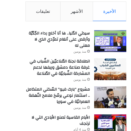
الأخيرة
الأشهر
تعليقات
سيدتي الدّنيا.. ها أنا أخلع رداء الجّدّيّة
وأرقص على أنغام تمرّدي الذي لا
معنى له
منذ يومين
انطلاقة لجنة الصّناعيّين الشّباب في
غرفة صناعة دمشق وريفها لدعم
المشاركة الشّبابيّة في الصّناعة
منذ يومين
مشروع “بارك فيو” السّكني المتكامل
.. استثمار نوعي يرسّخ ملامح النّهضة
العمرانيّة في سوريا
منذ يومين
الأيام القاسية تصنع الأيادي التي لا
ترتجف
منذ 4 أيام