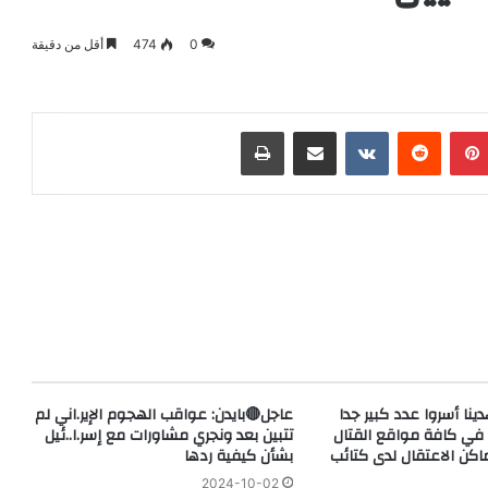
0
474
أقل من دقيقة
بينتيريست
‏Reddit
‏VKontakte
مشاركة عبر البريد
طباعة
ينا أسروا عدد كبير جدا
عاجل🔴بايدن: عواقب الهجوم الإير.اني لم
 في كافة مواقع القتال
تتبين بعد ونجري مشاورات مع إسر.ا..ئيل
اكن الاعتقال لدى كتائب
بشأن كيفية ردها
2024-10-02