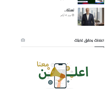
تهنئة…
منذ 4 أيام
اعلانك يحقق غايتك