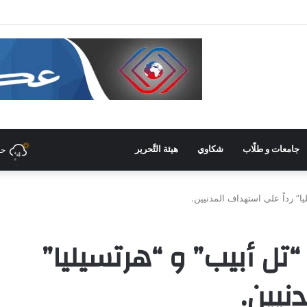
في غرفة صناعة دمشق وريفها لدعم المشاركة الشّبابيّة في الصّناعة
جامعات و طلّاب
شكاوي
هيئة التَّحرير
حل
” رداً على استهداف المدنيين.
ل أبيب” و “هرتسيليا”
نيين.