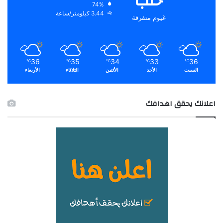
حلب
74%
3.44 كيلومتر/ساعة
غيوم متفرقة
36
35
34
33
36
℃
℃
℃
℃
℃
السبت
الأحد
الأثنين
الثلاثاء
الأربعاء
اعلانك يحقق اهدافك