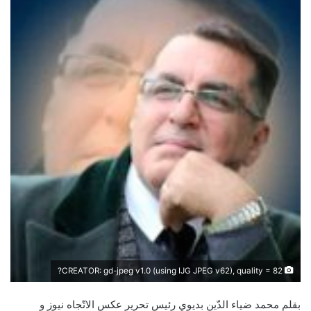
CREATOR: gd-jpeg v1.0 (using IJG JPEG v62), quality = 82?
بقلم محمد ضياء الدّين بديوي رئيس تحرير عكس الاتّجاه نيوز و