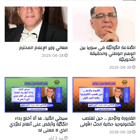
الصّناعة الدّوائيّة في سوريا بين
معالي وزير الإعلام المحترم
الوهم الوطني والحقيقة
2025-06-28
التّحويليّة
2025-08-26
القارورة والرّحم … حين تغتصب
سيدتي الدّنيا.. ها أنا أخلع رداء
التّكنولوجيا حكاية الحبّ الأولى
الجّدّيّة وأرقص على أنغام تمرّدي
الذي لا معنى له
2026-06-28
منذ 3 أيام