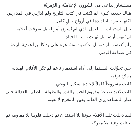
مستشار إبداعي في الشّؤون الإعلاميّة و الرّمزيّة
هناك خديعة كبرى لم تُكتب في كتب التاريخ ولم تُدرَّس في المدارس
لكنها حفرت أخاديدها في أرواح جيلٍ كامل .
جيل الستينات … الجيل الذي لم تُسرق أمواله بل سُرقت أحلامه .
لم تُنهب أرضه بل نُهبت رؤيته للحياة.
ولم تُغتصب إرادته بل اغتُصبت مشاعره على يد كاميرا هندية بارعة
في صناعة الوهم.
حين تحوّلت السينما إلى أداة استعمار ناعم لم تكن الأفلام الهندية
مجرّد ترفيه .
كانت مشروعاً كاملاً لإعادة تشكيل الوعي.
كانت تُعيد صياغة مفهوم الحب والقدر والبطولة والظلم والعدالة حتى
صار المشاهد يرى العالم بعين المخرج لا بعينه .
لقد دخلت تلك الأفلام بيوتنا بلا استئذان ثم دخلت قلوبنا بلا مقاومة ثم
احتلت وعينا بلا معركة .