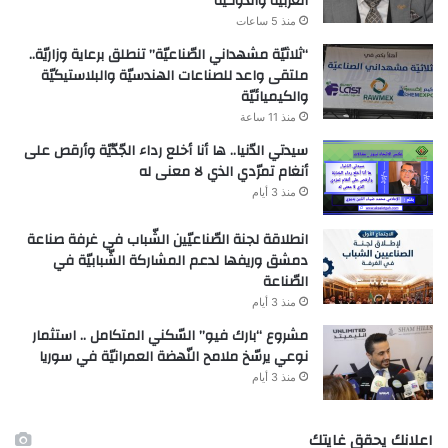
العربيّة والدّولـيّة
منذ 5 ساعات
“ثلاثيّة مشهداني الصّناعيّة” تنطلق برعاية وزاريّة..
ملتقى واعد للصناعات الهندسيّة والبلاستيكيّة
والكيميائيّة
منذ 11 ساعة
سيدتي الدّنيا.. ها أنا أخلع رداء الجّدّيّة وأرقص على
أنغام تمرّدي الذي لا معنى له
منذ 3 أيام
انطلاقة لجنة الصّناعيّين الشّباب في غرفة صناعة
دمشق وريفها لدعم المشاركة الشّبابيّة في
الصّناعة
منذ 3 أيام
مشروع “بارك فيو” السّكني المتكامل .. استثمار
نوعي يرسّخ ملامح النّهضة العمرانيّة في سوريا
منذ 3 أيام
اعلانك يحقق غايتك