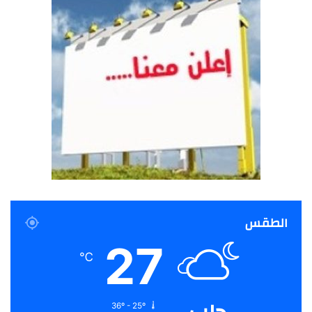
الطقس
27
℃
36º - 25º