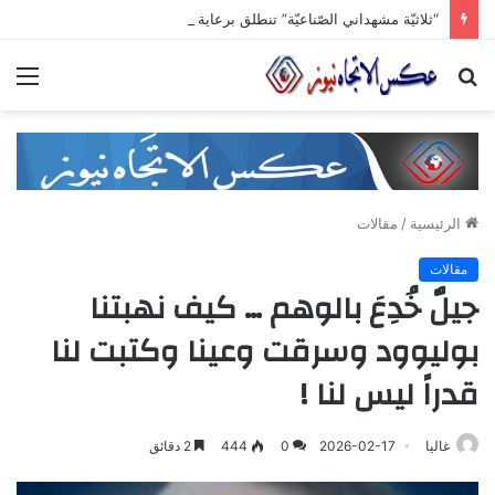
“ثلاثيّة مشهداني الصّناعيّة” تنطلق برعاية وزاريّة.. ملتقى واعد للصناعات الهندسيّة والبلاستيكيّة والكيميائيّة
بحث
الق
عن
الرئيسية
/
مقالات
مقالات
جيلٌ خُدِعَ بالوهم … كيف نهبتنا
بوليوود وسرقت وعينا وكتبت لنا
قدراً ليس لنا !
غاليا
2026-02-17
0
444
2 دقائق