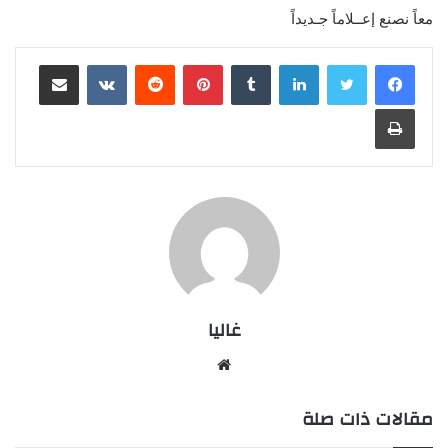
معاً نصنع إعــلاماً جـديداً
لينكدإن
بينتيريست
مشاركة عبر البريد
طباعة
غاليا
موقع
الويب
مقالات ذات صلة