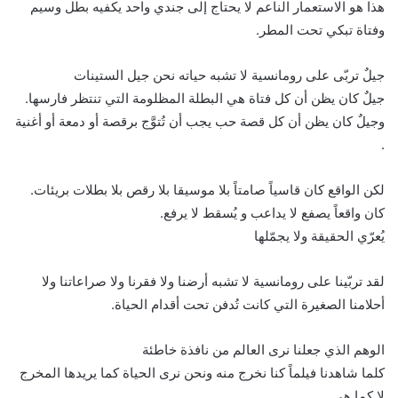
هذا هو الاستعمار الناعم لا يحتاج إلى جندي واحد يكفيه بطل وسيم
وفتاة تبكي تحت المطر.
جيلٌ تربّى على رومانسية لا تشبه حياته نحن جيل الستينات
جيلٌ كان يظن أن كل فتاة هي البطلة المظلومة التي تنتظر فارسها.
وجيلٌ كان يظن أن كل قصة حب يجب أن تُتوَّج برقصة أو دمعة أو أغنية
.
لكن الواقع كان قاسياً صامتاً بلا موسيقا بلا رقص بلا بطلات بريئات.
كان واقعاً يصفع لا يداعب و يُسقط لا يرفع.
يُعرّي الحقيقة ولا يجمّلها
لقد تربّينا على رومانسية لا تشبه أرضنا ولا فقرنا ولا صراعاتنا ولا
أحلامنا الصغيرة التي كانت تُدفن تحت أقدام الحياة.
الوهم الذي جعلنا نرى العالم من نافذة خاطئة
كلما شاهدنا فيلماً كنا نخرج منه ونحن نرى الحياة كما يريدها المخرج
لا كما هي.