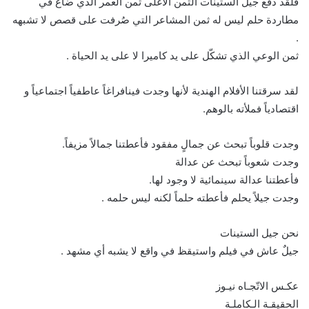
فلقد دفع جيل الستينات الثمن الأغلى ثمن العمر الذي ضاع في
مطاردة حلم ليس له ثمن المشاعر التي صُرفت على قصص لا تشبهه
.
ثمن الوعي الذي تشكّل على يد كاميرا لا على يد الحياة .
لقد سرقتنا الأفلام الهندية لأنها وجدت فينافراغاً عاطفياً اجتماعياً و
اقتصادياً فملأته بالوهم.
وجدت قلوباً تبحث عن جمالٍ مفقود فأعطتنا جمالاً مزيفاً.
وجدت شعوباً تبحث عن عدالة
فأعطتنا عدالة سينمائية لا وجود لها.
وجدت جيلاً يحلم فأعطته حلماً لكنه ليس حلمه .
نحن جيل الستينات
جيلٌ عاش في فيلم واستيقظ في واقع لا يشبه أي مشهد .
عكـس الاتّجـاه نيـوز
الحقيقـة الـكاملـة