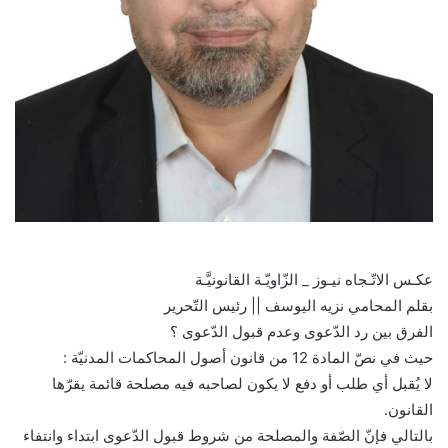
عكـس الاتّـجاه نيـوز _ الزّاويّـة القانونيَّـة
بقلم المحامي نزيه اليوسف || رئيس التّحرير
الفرق بين رد الدّعوى وعدم قبول الدّعوى ؟
حيث في نصّ المادة 12 من قانون أصول المحاكمات المدنيّة :
لا يُقبل أي طلب أو دفع لا يكون لصاحبه فيه مصلحة قائمة يقرّها
القانون.
بالتالي فإنّ الصّفة والمصلحة من شروط قبول الدّعوى ابتداء وانتفاء