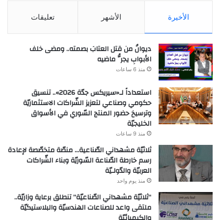
الأخيرة
الأشهر
تعليقات
ديوانُ من قتل العتابَ بصمته.. ومضى خلف
الأبوابِ يجرُّ ماضيه
منذ 6 ساعات
استعداداً لـ«سيريكس جدّة 2026».. تنسيق
حكومي وصناعي لتعزيز الشّراكات الاستثماريّة
وترسيخ حضور المنتج السّوري في الأسواق
الخليجيّة
منذ 9 ساعات
ثلاثيّة مشهداني الصّناعية… منصّة متخصّصة لإعادة
رسم خارطة الصّناعة السّوريّة وبناء الشّراكات
العربيّة والدّولـيّة
منذ يوم واحد
“ثلاثيّة مشهداني الصّناعيّة” تنطلق برعاية وزاريّة..
ملتقى واعد للصناعات الهندسيّة والبلاستيكيّة
والكيميائيّة