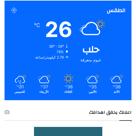
الطقس
26
℃
حلب
36º - 26º
78%
2.79 كيلومتر/ساعة
غيوم متفرقة
31
37
36
35
36
℃
℃
℃
℃
℃
الأحد
الأثنين
الثلاثاء
الأربعاء
الخميس
اعلانك يحقق اهدافك