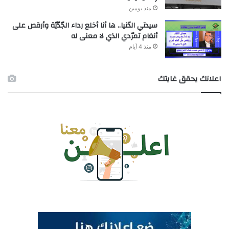
منذ يومين
سيدتي الدّنيا.. ها أنا أخلع رداء الجّدّيّة وأرقص على
أنغام تمرّدي الذي لا معنى له
منذ 4 أيام
اعلانك يحقق غايتك