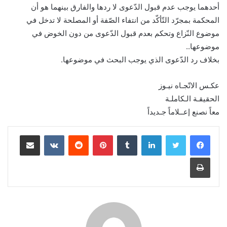
أحدهما يوجب عدم قبول الدّعوى لا ردها والفارق بينهما هو أن
المحكمة بمجرّد التّأكّد من انتفاء الصّفة أو المصلحة لا تدخل في
موضوع النّزاع وتحكم بعدم قبول الدّعوى من دون الخوض في
موضوعها..
بخلاف رد الدّعوى الذي يوجب البحث في موضوعها.
عكـس الاتّجـاه نيـوز
الحقيقـة الـكاملـة
معاً نصنع إعــلاماً جـديداً
لينكدإن
بينتيريست
مشاركة عبر البريد
طباعة