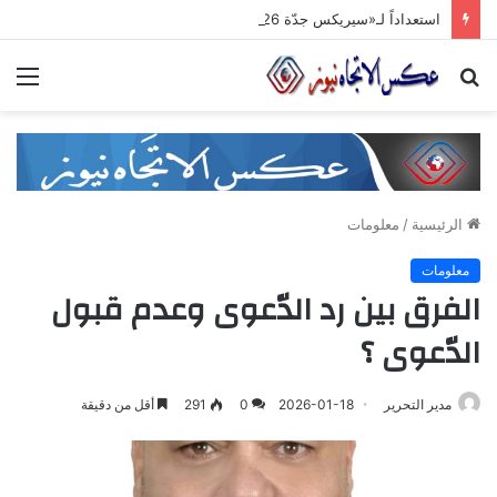
استعداداً لـ«سيريكس جدّة 2026».. تنسيق حكومي وصناعي لتعزيز الشّراكات الاستثماريّة وترسيخ حضور المنتج السّوري في الأسواق الخليجيّة
بحث
الق
عن
الرئيسية
/
معلومات
معلومات
الفرق بين رد الدّعوى وعدم قبول
الدّعوى ؟
مدير التحرير
2026-01-18
0
291
أقل من دقيقة