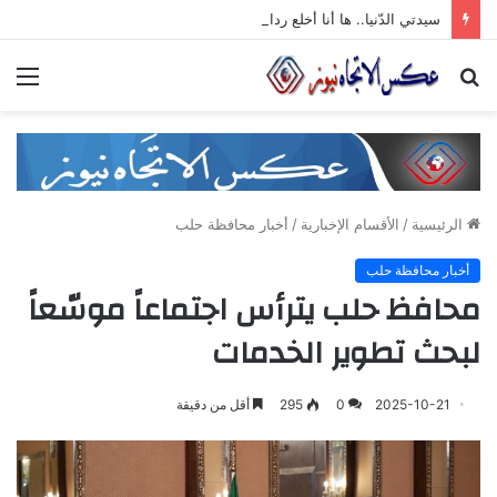
سيدتي الدّنيا.. ها أنا أخلع رداء الجّدّيّة وأرقص على أنغام تمرّدي الذي لا معنى له
بحث
الق
عن
الرئيسية
/
الأقسام الإخبارية
/
أخبار محافظة حلب
أخبار محافظة حلب
محافظ حلب يترأس اجتماعاً موسّعاً
لبحث تطوير الخدمات
2025-10-21
0
295
أقل من دقيقة