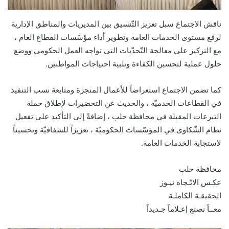
ناقش الاجتماع سبل تعزيز التّنسيق بين المديريات والمناطق الإدارية
لرفع مستوى الخدمات العامة وتطوير أداء مؤسّسات القطاع العام ،
مع التركيز على معالجة التّحدّيات التي تواجه العمل الحكومي ووضع
حلول عملية لتحسين الكفاءة وتلبية احتياجات المواطنين.
كما تضمن الاجتماع استعراضاً للأعمال المنجزة ومتابعة نسب التنفيذ
في القطاعات الخدميّة ، والحديث عن التحضيرات لإطلاق حملة
التبرعات المقبلة في محافظة حلب ، إضافةً إلى التأكيد على تفعيل
نظام الشّكاوى في المؤسّسات الحكوميّة ، تعزيزاً للشفافيّة وتحسيناً
لاستجابة الخدمات العامة.
محافظة حلب
عكـس الاتّـجاه نيـوز
الحقيقـة الكاملـة
معــاً نصنع إعـلاماً جـديداً