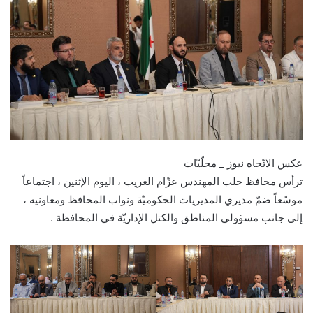
عكس الاتّجاه نيوز _ محلّيّات
ترأس محافظ حلب المهندس عزّام الغريب ، اليوم الإثنين ، اجتماعاً
موسّعاً ضمّ مديري المديريات الحكوميّة ونواب المحافظ ومعاونيه ،
إلى جانب مسؤولي المناطق والكتل الإداريّة في المحافظة .