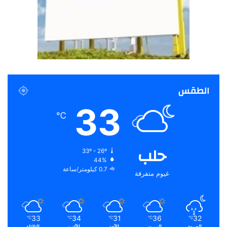
الطقس
33
℃
حلب
33º - 26º
44%
0.7 كيلومتر/ساعة
غيوم متفرقة
33
34
31
36
32
℃
℃
℃
℃
℃
الجمعة
السبت
الأحد
الأثنين
الثلاثاء