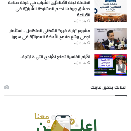
انطلاقة لجنة الصّناعيّين الشّباب في غرفة صناعة
دمشق وريفها لدعم المشاركة الشّبابيّة في
الصّناعة
منذ 3 أيام
مشروع “بارك فيو” السّكني المتكامل .. استثمار
نوعي يرسّخ ملامح النّهضة العمرانيّة في سوريا
منذ 3 أيام
الأيام القاسية تصنع الأيادي التي لا ترتجف
منذ 5 أيام
اعلانك يحقق غايتك