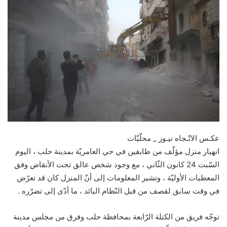
عكـس الاتّـجاه نيـوز _ محلّيّات
انهيار منزل مؤلّف من طابقين في حي العامريّة بمدينة حلب ، اليوم
السّبت 24 كانون الثّاني ، مع وجود شخص عالق تحت الأنقاض وفق
المعطيات الأوليّة ، وتشير المعلومات إلى أنّ المنزل كان قد تعرّض
في وقت سابق لقصف من قبل النّظام البائد ، ما أدّى إلى تضرّره .
توجّه فريق من الكتلة الرّابعة بمحافظة حلب وفرق من مجلس مدينة