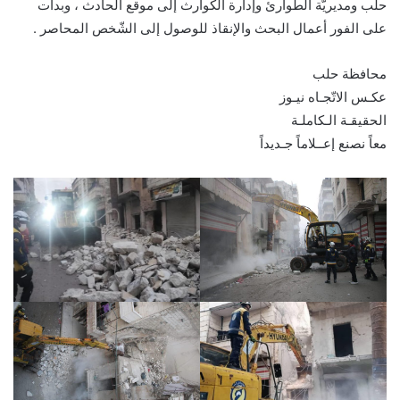
حلب ومديريّة الطّوارئ وإدارة الكوارث إلى موقع الحادث ، وبدأت
على الفور أعمال البحث والإنقاذ للوصول إلى الشّخص المحاصر .
محافظة حلب
عكـس الاتّجـاه نيـوز
الحقيقـة الـكاملـة
معاً نصنع إعــلاماً جـديداً