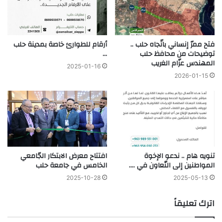
فتح ممرّ إنساني باتّجاه حلب ..
أرقام للطوارئ خاصة بمدينة حلب
توضيحات من محافظ حلب
…
المهندس عزّام الغريب
2025-01-16
2026-01-15
تنويه هام .. ندعو الإخوة
افتتاح معرض الابتكار الجّامعي
المواطنين إلى التّعاون في ….
الخامس في جامعة حلب
2025-10-28
2025-05-13
اترك تعليقاً