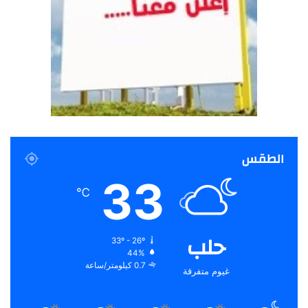
الطقس
33
℃
حلب
33º - 26º
44%
0.7 كيلومتر/ساعة
غيوم متفرقة