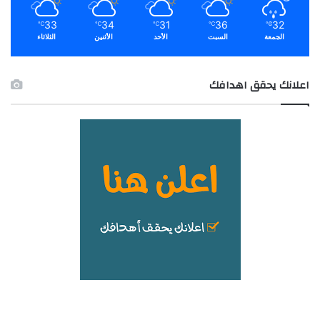
33
34
31
36
32
℃
℃
℃
℃
℃
الجمعة
السبت
الأحد
الأثنين
الثلاثاء
اعلانك يحقق اهدافك