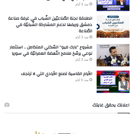
منذ 3 أيام
انطلاقة لجنة الصّناعيّين الشّباب في غرفة صناعة
دمشق وريفها لدعم المشاركة الشّبابيّة في
الصّناعة
منذ 3 أيام
مشروع “بارك فيو” السّكني المتكامل .. استثمار
نوعي يرسّخ ملامح النّهضة العمرانيّة في سوريا
منذ 3 أيام
الأيام القاسية تصنع الأيادي التي لا ترتجف
منذ 5 أيام
اعلانك يحقق غايتك