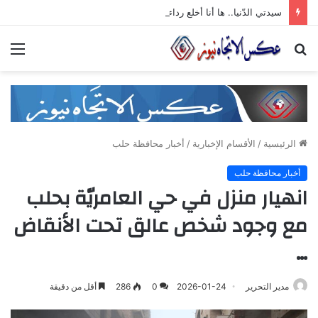
سيدتي الدّنيا.. ها أنا أخلع رداء الجّدّيّة وأرقص على أنغام تمرّدي الذي لا معنى له
بحث
الق
عن
الرئيسية
/
الأقسام الإخبارية
/
أخبار محافظة حلب
أخبار محافظة حلب
انهيار منزل في حي العامريّة بحلب
مع وجود شخص عالق تحت الأنقاض
…
مدير التحرير
2026-01-24
0
286
أقل من دقيقة