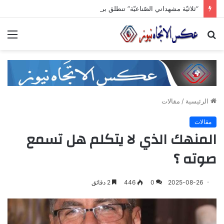
“ثلاثيّة مشهداني الصّناعيّة” تنطلق برعاية وزاريّة.. ملتقى واعد للصناعات الهندسيّة والبلاستيكيّة والكيميائيّة
بحث
الق
عن
الرئيسية
/
مقالات
مقالات
المنهك الذي لا يتكلم هل تسمع
صوته ؟
2025-08-26
0
446
2 دقائق