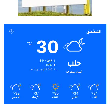
الطقس
30
℃
حلب
34º - 24º
62%
3.6 كيلومتر/ساعة
غيوم متفرقة
32
37
35
34
34
℃
℃
℃
℃
℃
الأحد
الأثنين
الثلاثاء
الأربعاء
الخميس