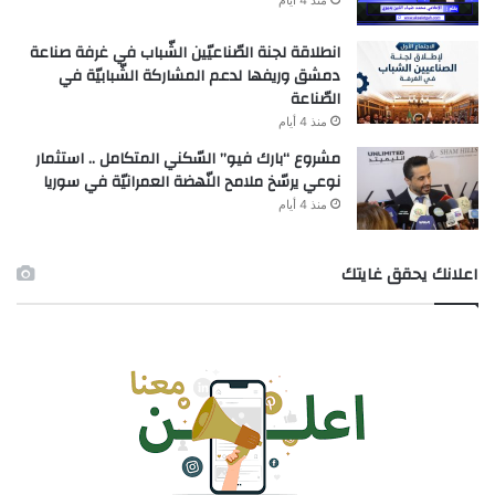
منذ 4 أيام
انطلاقة لجنة الصّناعيّين الشّباب في غرفة صناعة
دمشق وريفها لدعم المشاركة الشّبابيّة في
الصّناعة
منذ 4 أيام
مشروع “بارك فيو” السّكني المتكامل .. استثمار
نوعي يرسّخ ملامح النّهضة العمرانيّة في سوريا
منذ 4 أيام
اعلانك يحقق غايتك