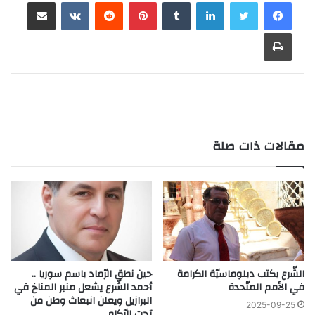
لينكدإن
بينتيريست
مشاركة عبر البريد
طباعة
مقالات ذات صلة
الشّرع يكتب دبلوماسيّة الكرامة
حين نطق الرّماد باسم سوريا ..
في الأمم المتّحدة
أحمد الشّرع يشعل منبر المناخ في
البرازيل ويعلن انبعاث وطن من
2025-09-25
تحت الرّكام