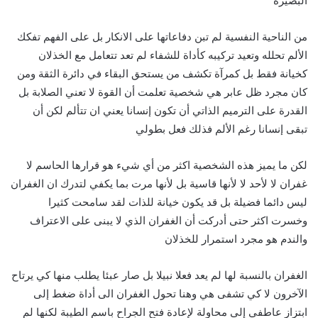
البصيرة
من الناحية النفسية لم تبن دفاعاتها على الانكار بل على الفهم تفكك
الألم تحلله وتعيد تركيبه كأداة للشفاء لم تعد تتعامل مع الخذلان
كخيانة فقط بل كمرآة تكشف من يستحق البقاء في دائرة الثقة ومن
كان مجرد ظل عابر هي شخصية تعلمت أن القوة لا تعني الصلابة بل
القدرة على الترميم الذاتي أن تكون إنسانا يعني ان تتألم لكن أن
تبقى إنسانا رغم الألم فذلك فعل بطولي
لكن ما يميز هذه الشخصية اكثر من أي شيء هو قرارها الحاسم لا
غفران لا لأحد لا لأنها قاسية بل لأنها مرت بما يكفي لتدرك ان الغفران
ليس دائما فضيلة بل قد يكون خيانة للذات لقد سامحت كثيرا
وخسرت اكثر حتى أدركت أن الغفران الذي لا يبنى على الاعتراف
والندم هو مجرد استمرار للخذلان
الغفران بالنسبة لها لم يعد فعلا نبيلا بل صار عبئا يطلب منها كي يرتاح
الآخرون لا كي تشفى هي وهنا تحول الغفران الى أداة ضغط إلى
ابتزاز عاطفي إلى محاولة لإعادة فتح الجراح باسم الطيبة لكنها لم