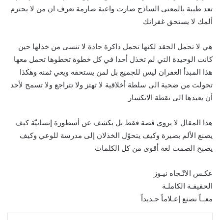
تعد طيبة بالمعنى الساذج صارت واعية صارمة تعرف ان من لا يحترم
ألمك لا يستحق غفرانك
هي لا تحمل الحقد لكنها تحمل ذاكرة حادة لا تنسى من خذلها حين
كانت الوحيدة التي لم تخذل أحدا في كل خطوة تخطوها تحمل معها
هذا المبدأ الغفران ليس للجميع بل لمن يستحقه ويعي ثمنه وهكذا
تحولت من ضحية الى سلطة أخلاقية لا تهتز ولا تتراجع ولا تسمح لأحد
أن يعيدها الى نقطة الانكسار
هذا المقال لا يروي قصة فقط بل يكشف عن أسطورة إنسانيّة كيف
يصنع الألم بصيرة وكيف يتحوّل الخذلان إلى مدرسة للوعي وكيف
يصبح الصمت لغة أقوى من كل الكلمات
عكـس الاتّـجاه نيـوز
الحقيقـة الكاملـة
معــاً نصنع إعـلاماً جـديداً