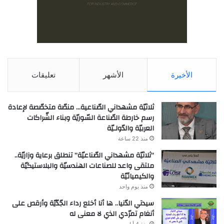
الأخيرة
الأشهر
تعليقات
ثلاثيّة مشهداني الصّناعية… منصّة متخصّصة لإعادة
رسم خارطة الصّناعة السّوريّة وبناء الشّراكات
العربيّة والدّولـيّة
منذ 22 ساعة
“ثلاثيّة مشهداني الصّناعيّة” تنطلق برعاية وزاريّة..
ملتقى واعد للصناعات الهندسيّة والبلاستيكيّة
والكيميائيّة
منذ يوم واحد
سيدتي الدّنيا.. ها أنا أخلع رداء الجّدّيّة وأرقص على
أنغام تمرّدي الذي لا معنى له